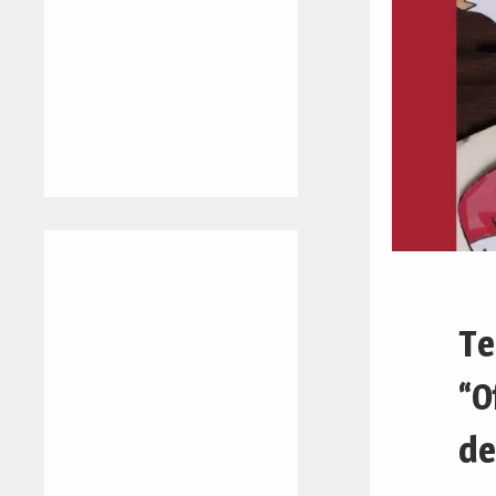
Te
“O
de