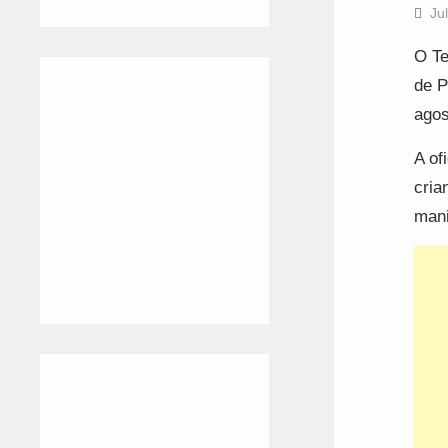
Ju
O Te
de P
agos
A of
cria
mani