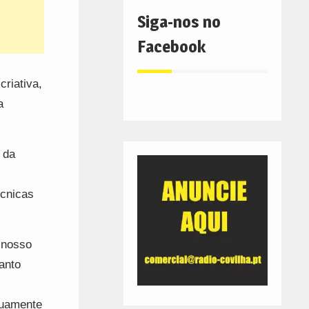
Siga-nos no
Facebook
criativa,
a
 da
écnicas
 nosso
anto
nuamente