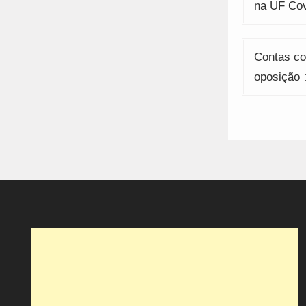
de
na UF Cov
artigos
Contas co
oposição