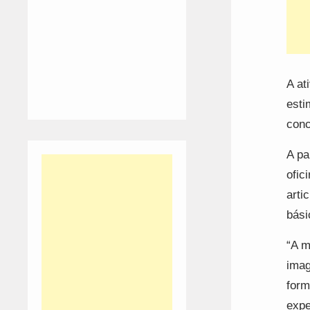
A at
esti
conc
A pa
ofic
arti
bási
“A m
imag
form
expe