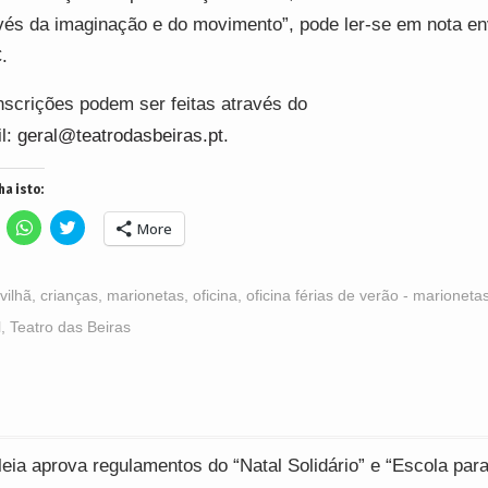
vés da imaginação e do movimento”, pode ler-se em nota en
C.
nscrições podem ser feitas através do
l:
geral@teatrodasbeiras.pt
.
ha isto:
lick
Click
Click
More
o
to
to
hare
share
share
n
on
on
acebook
WhatsApp
Twitter
Opens
(Opens
(Opens
vilhã
,
crianças
,
marionetas
,
oficina
,
oficina férias de verão - marioneta
n
in
in
ew
new
new
l
,
Teatro das Beiras
indow)
window)
window)
ção
ia aprova regulamentos do “Natal Solidário” e “Escola par