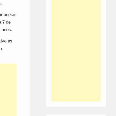
ra
arionetas
a 7 de
12 anos.
tivo as
 e