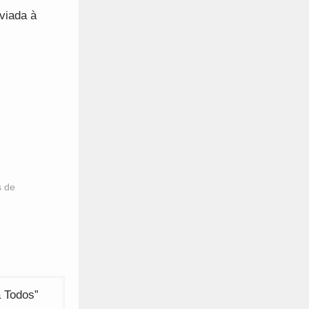
viada à
s de
a Todos”