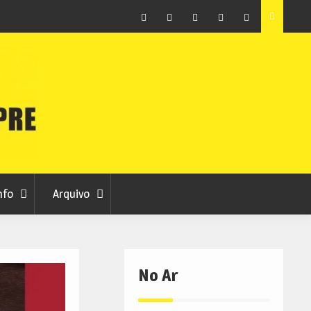
sábado
Volta a Portugal condiciona trânsito na Covilhã este
domingo
Facebook
Instagram
Twitter
RSS
No
RCC
RCC
Ar
nfo
Arquivo
No Ar