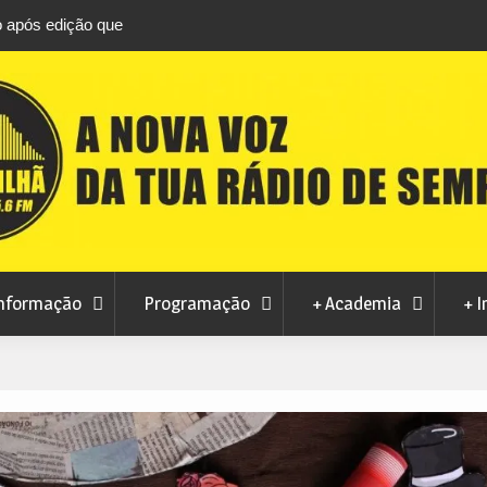
ização do Arquivo
Ferro recebe XXVI Festival de Folclore este 
nformação
Programação
+ Academia
+ I