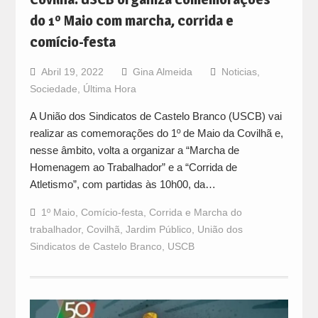
do 1º Maio com marcha, corrida e
comício-festa
Abril 19, 2022
Gina Almeida
Noticias
,
Sociedade
,
Última Hora
A União dos Sindicatos de Castelo Branco (USCB) vai
realizar as comemorações do 1º de Maio da Covilhã e,
nesse âmbito, volta a organizar a “Marcha de
Homenagem ao Trabalhador” e a “Corrida de
Atletismo”, com partidas às 10h00, da…
1º Maio
,
Comício-festa
,
Corrida e Marcha do
trabalhador
,
Covilhã
,
Jardim Público
,
União dos
Sindicatos de Castelo Branco
,
USCB