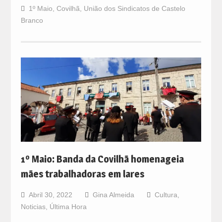
1º Maio
,
Covilhã
,
União dos Sindicatos de Castelo
Branco
1º Maio: Banda da Covilhã homenageia
mães trabalhadoras em lares
Abril 30, 2022
Gina Almeida
Cultura
,
Noticias
,
Última Hora