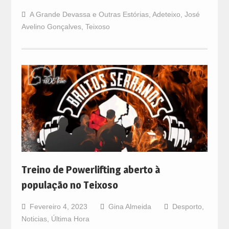
A Grande Devassa e Outras Estórias
,
Adeteixo
,
José
Avelino Gonçalves
,
Teixoso
Treino de Powerlifting aberto à
população no Teixoso
Fevereiro 4, 2023
Gina Almeida
Desporto
,
Noticias
,
Última Hora