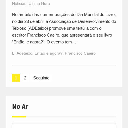
Noticias
,
Última Hora
No âmbito das comemorações do Dia Mundial do Livro,
no dia 23 de abril, a Associação de Desenvolvimento do
Teixoso (ADEteixo) promove uma tertúlia com o
escritor Francisco Caeiro, que apresentará o seu livro
“Então, e agora?”. O evento tem…
Adeteixo
,
Então e agora?
,
Francisco Caeiro
Navegação
1
2
Seguinte
de
artigos
No Ar