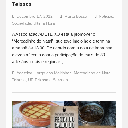
Teixoso
Dezembro 17, 2022
Marta Bessa
Noticias
,
Sociedade
,
Última Hora
A Associação ADETEIXO está a promover o
“Mercadinho de Natal”, que teve início hoje e termina
amanhã às 18:00. De acordo com a nota de imprensa,
o evento “conta com a participação de mais de 30
artesãos locais e regionais,…
Adeteixo
,
Largo das Moitinhas
,
Mercadinho de Natal
,
Teixoso
,
UF Teixoso e Sarzedo