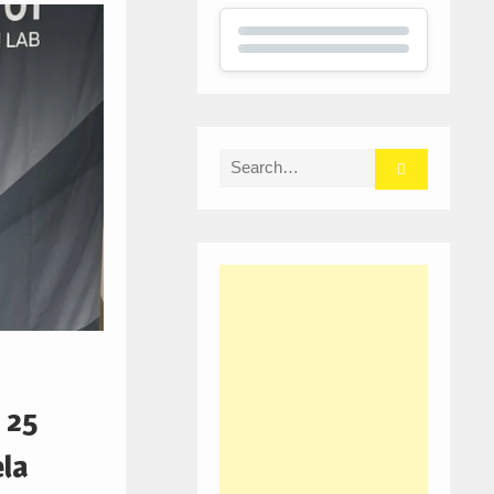
Search
for:
 25
ela