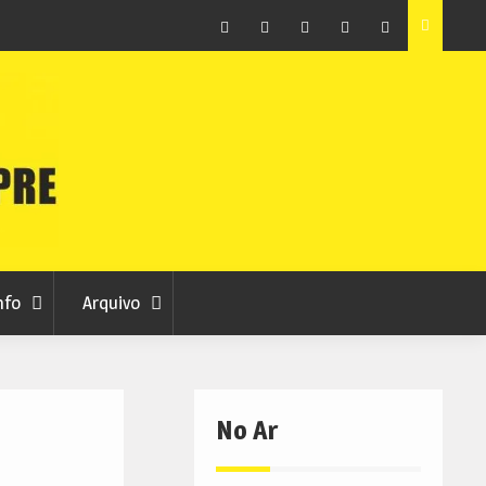
as avança
Centum Cellas entra na fase decisiva das Novas 7
Maravilhas de Portugal
Facebook
Instagram
Twitter
RSS
No
RCC
RCC
Ar
nfo
Arquivo
No Ar