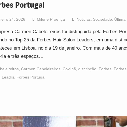
rbes Portugal
neiro 24, 2026
Milene Proença
Noticias
,
Sociedade
,
Última
presa Carmen Cabeleireiros foi distinguida pela Forbes Por
ndo no Top 25 da Forbes Hair Salon Leaders, em uma disti
teceu em Lisboa, no dia 19 de janeiro. Com mais de 40 ano
ória e três espaços…
beleireiros
,
Carmen Cabeleireiros
,
Covilhã
,
disntinção
,
Forbes
,
Forbes
n Leadrs
,
Forbes Portugal