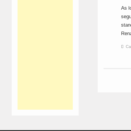
As l
segu
stan
Rena
Ca