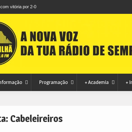
rtosendo a 14 de
Habitação a custos controlados em Manteig
para fase final sem risco de penalizações
nformação
Programação
+ Academia
+ I
ta:
Cabeleireiros