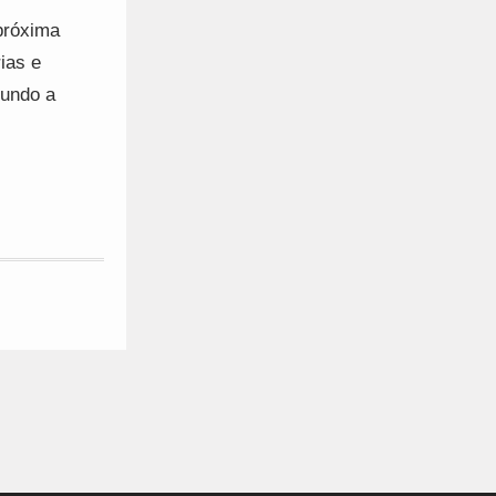
próxima
ias e
gundo a