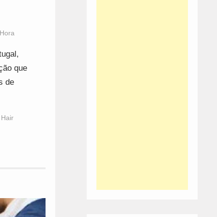
 Hora
tugal,
nção que
s de
 Hair