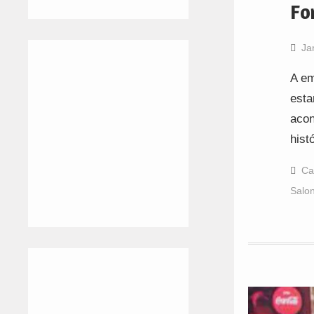
Fo
Ja
A em
esta
acon
hist
Ca
Salo