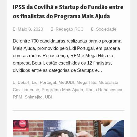
IPSS da Covilhã e Startup do Fundão entre
os finalistas do Programa Mais Ajuda
Maio 8, 2020
Redação RCC
Sociedade
De entre 700 candidaturas realizadas para o programa
Mais Ajuda, promovido pelo Lidl Portugal, em parceria
com as rádios Renascença, RFM e Mega Hits e a
empresa Beta-I, estão escolhidos os 12 finalistas,
divididos entre as categorias de Startups e…
Beta-I
,
Lidl Portugal
,
MedUBI
,
Mega Hits
,
Mutualista
Covilhanense
,
Programa Mais Ajuda
,
Rádio Renascença
,
RFM
,
Shimejito
,
UBI