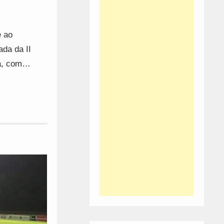
e ao
ada da II
da, com…