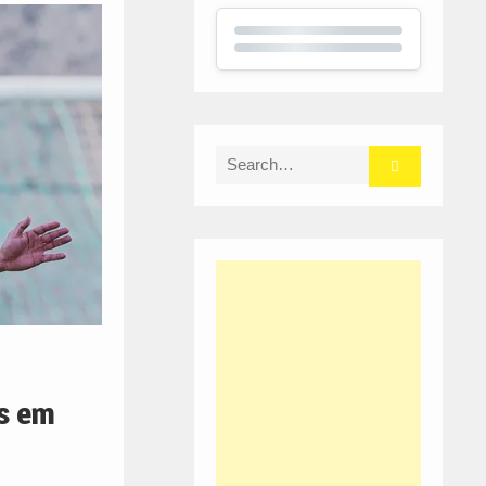
Search
for:
os em