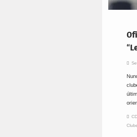
Of
“L
Se
Nuno
club
últi
orie
CD
Club