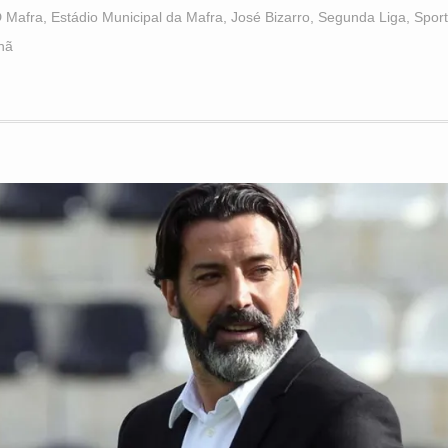
 Mafra
,
Estádio Municipal da Mafra
,
José Bizarro
,
Segunda Liga
,
Sport
hã