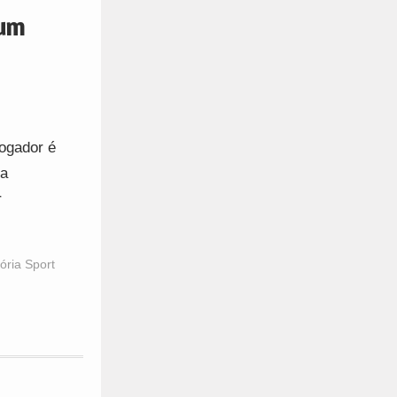
 um
jogador é
ra
r
tória Sport