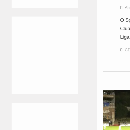
Ab
O Sp
Club
Liga
CD