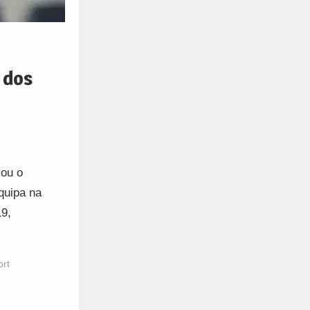
 dos
iou o
quipa na
19,
ort