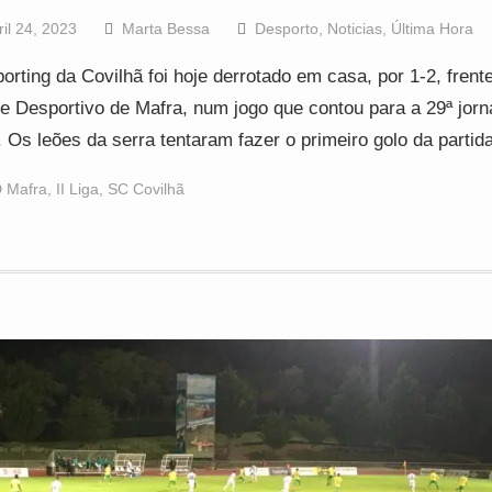
ril 24, 2023
Marta Bessa
Desporto
,
Noticias
,
Última Hora
orting da Covilhã foi hoje derrotado em casa, por 1-2, frent
e Desportivo de Mafra, num jogo que contou para a 29ª jorn
. Os leões da serra tentaram fazer o primeiro golo da parti
 Mafra
,
II Liga
,
SC Covilhã