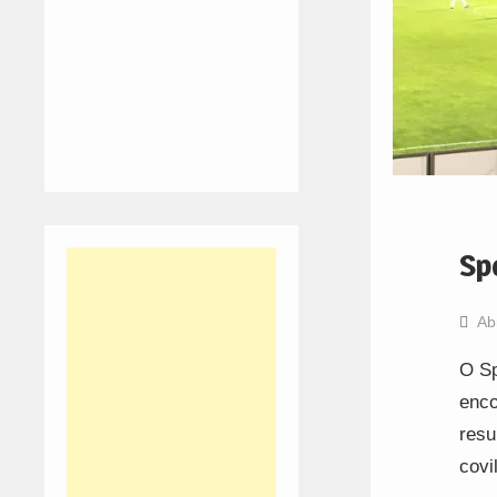
Sp
Ab
O Sp
enco
resu
covi