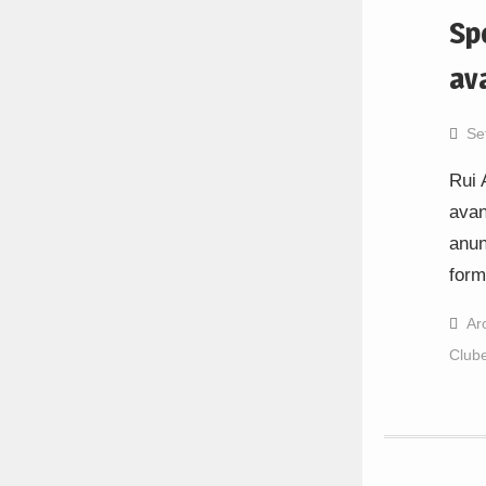
Sp
av
Se
Rui 
avan
anun
form
Ar
Club