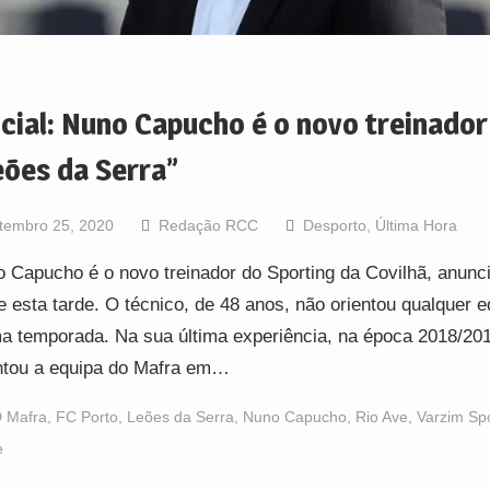
icial: Nuno Capucho é o novo treinador
eões da Serra”
tembro 25, 2020
Redação RCC
Desporto
,
Última Hora
 Capucho é o novo treinador do Sporting da Covilhã, anunc
e esta tarde. O técnico, de 48 anos, não orientou qualquer e
ma temporada. Na sua última experiência, na época 2018/20
ntou a equipa do Mafra em…
 Mafra
,
FC Porto
,
Leões da Serra
,
Nuno Capucho
,
Rio Ave
,
Varzim Sp
e