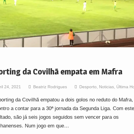
orting da Covilhã empata em Mafra
ril 24, 2021
Beatriz Rodrigues
Desporto
,
Noticias
,
Última H
orting da Covilhã empatou a dois golos no reduto do Mafra
ntro a contar para a 30ª jornada da Segunda Liga. Com est
ltado, são já seis jogos seguidos sem vencer para os
lhanenses. Num jogo em que…