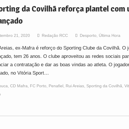
orting da Covilhã reforça plantel com
ançado
tembro 21, 2020
Redação RCC
Desporto
,
Última Hora
Areias, ex-Mafra é reforço do Sporting Clube da Covilhã. O 
çado, tem 26 anos. O clube aproveitou as redes sociais pa
ciar a contratação e dar as boas vindas ao atleta. O jogado
ado, no Vitória Sport…
ouca
,
CD Mafra
,
FC Porto
,
Penafiel
,
Rui Areias
,
Sporting da Covilhã
,
Vi
e