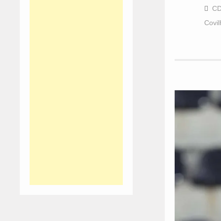
CD
Covil