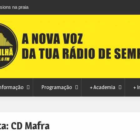
entativa de fraude
Cinema ao ar livre anima noites de agosto na
do Teixoso
nformação
Programação
+ Academia
+ I
ta:
CD Mafra