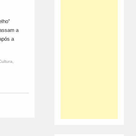
elho”
passam a
 após a
Cultura
,