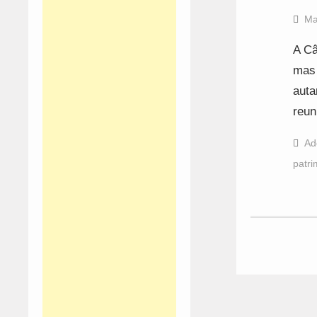
Ma
A Câ
mas 
auta
reun
Ad
patri