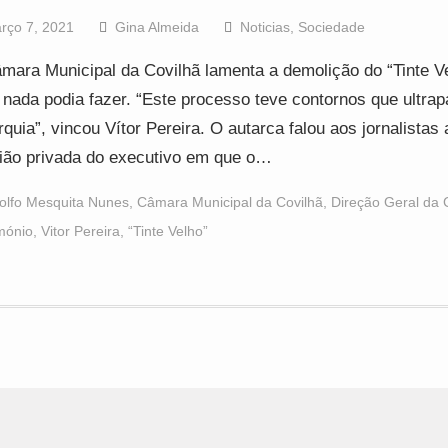
rço 7, 2021
Gina Almeida
Noticias
,
Sociedade
mara Municipal da Covilhã lamenta a demolição do “Tinte V
nada podia fazer. “Este processo teve contornos que ultra
rquia”, vincou Vítor Pereira. O autarca falou aos jornalistas
ião privada do executivo em que o…
olfo Mesquita Nunes
,
Câmara Municipal da Covilhã
,
Direção Geral da 
mónio
,
Vitor Pereira
,
“Tinte Velho”