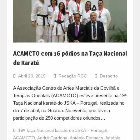
ACAMCTO com 16 pódios na Taça Nacional
de Karaté
Abril 20, 2019
Redação RCC
Desporto
A Associação Centro de Artes Marciais da Covilhã e
Terapias Orientais (ACAMCTO) esteve presente na 19ª
Taça Nacional karaté-do JSKA – Portugal, realizada no
dia 7 de abril, na Guarda. No evento, que teve a
participação de 250 competidores oriundos…
19ª Taça Nacional karaté-do JSKA – Portugal
,
ACAMCTO
,
André Cardona
,
António Fonseca
,
António