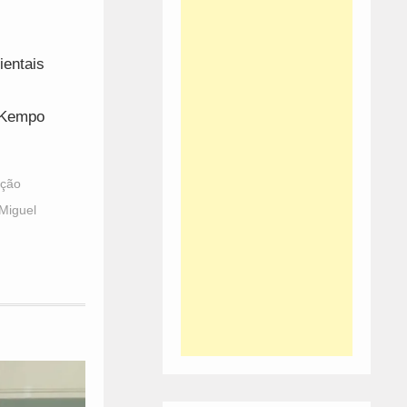
ientais
e Kempo
ção
Miguel