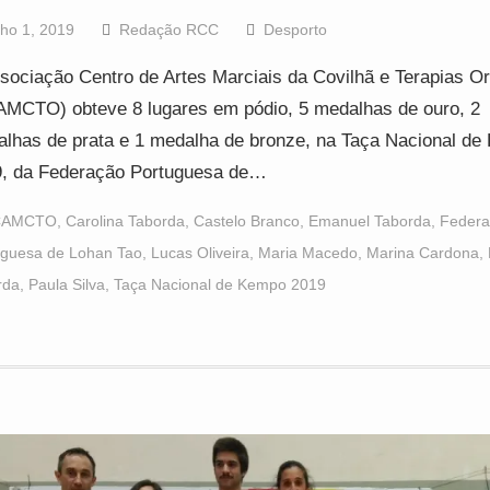
lho 1, 2019
Redação RCC
Desporto
sociação Centro de Artes Marciais da Covilhã e Terapias Or
MCTO) obteve 8 lugares em pódio, 5 medalhas de ouro, 2
lhas de prata e 1 medalha de bronze, na Taça Nacional d
, da Federação Portuguesa de…
CAMCTO
,
Carolina Taborda
,
Castelo Branco
,
Emanuel Taborda
,
Federa
uguesa de Lohan Tao
,
Lucas Oliveira
,
Maria Macedo
,
Marina Cardona
,
rda
,
Paula Silva
,
Taça Nacional de Kempo 2019