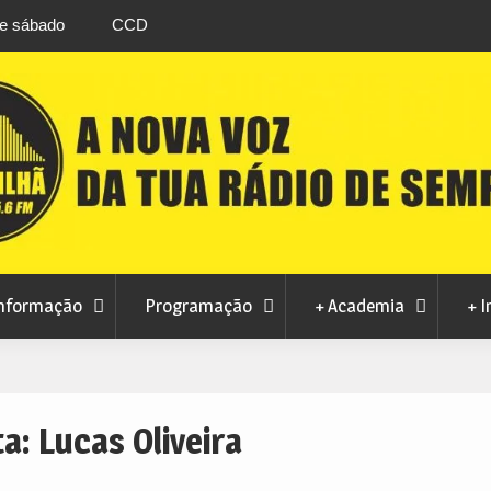
stival da
Feira Terras do Lince prepara futuro após edi
levou milhares de visitantes a Penamacor
nformação
Programação
+ Academia
+ I
ta:
Lucas Oliveira