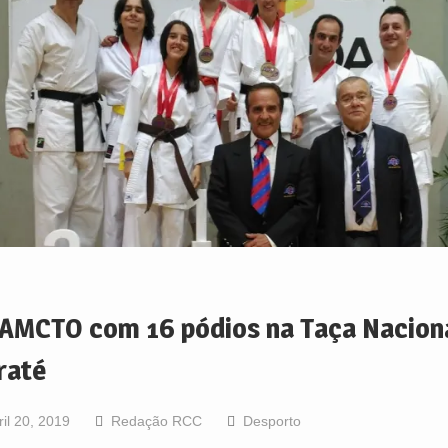
AMCTO com 16 pódios na Taça Naciona
raté
ril 20, 2019
Redação RCC
Desporto