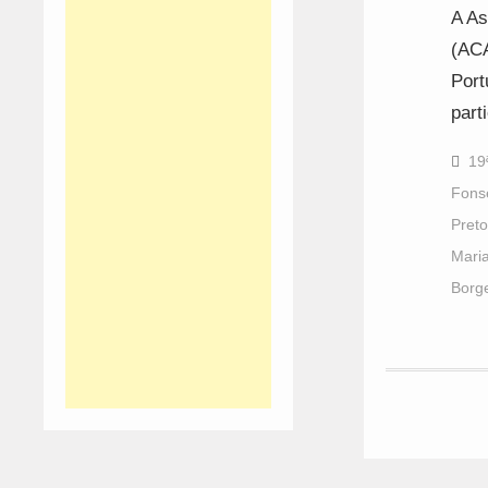
A As
(ACA
Port
part
19
Fons
Preto
Mari
Borg