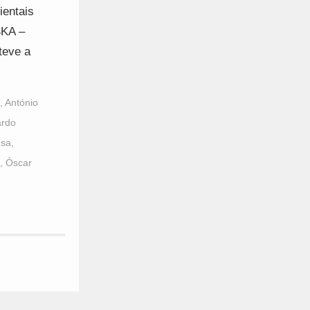
ientais
SKA –
teve a
,
António
rdo
usa
,
,
Óscar