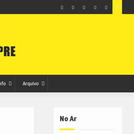
ção que
Covilhã avança com a desmaterialização do Arquivo
Municipal
Facebook
Instagram
Twitter
RSS
No
RCC
RCC
Ar
nfo
Arquivo
No Ar