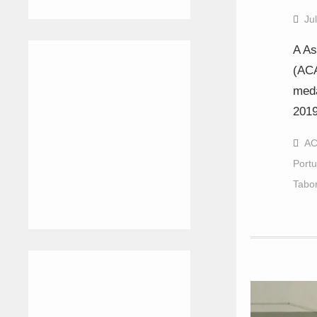
Ju
A As
(ACA
meda
2019
A
Port
Tabo