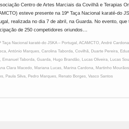
sociação Centro de Artes Marciais da Covilhã e Terapias Or
MCTO) esteve presente na 19ª Taça Nacional karaté-do J
ugal, realizada no dia 7 de abril, na Guarda. No evento, que 
icipação de 250 competidores oriundos…
ª Taça Nacional karaté-do JSKA – Portugal
,
ACAMCTO
,
André Cardona
eca
,
António Marques
,
Carolina Taborda
,
Covilhã
,
Duarte Pereira
,
Edua
,
Emanuel Taborda
,
Guarda
,
Hugo Brandão
,
Lucas Oliveira
,
Lucas So
ana Clara Macedo
,
Mariana Lucas
,
Marina Cardona
,
Martinho Mourãos
es
,
Paula Silva
,
Pedro Marques
,
Renato Borges
,
Vasco Santos