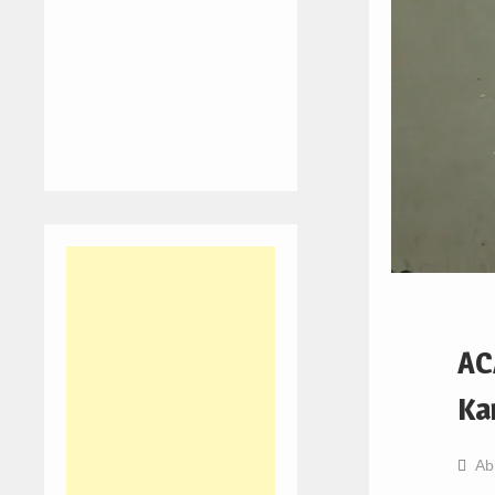
AC
Ka
Ab