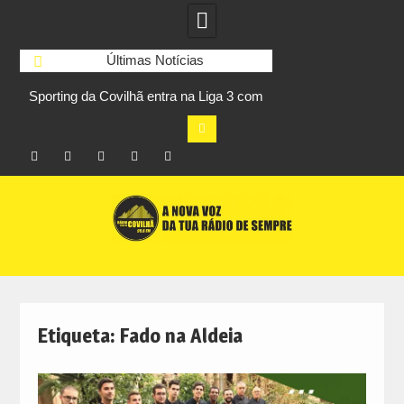
Últimas Notícias
Sporting da Covilhã entra na Liga 3 com
UBI Aeronautics Te
s
vitória por 2-0 frente ao UD Santarém
primeiros lugares
Facebook
Instagram
Twitter
RSS
No
Skip
RCC
RCC
Ar
to
content
Etiqueta:
Fado na Aldeia