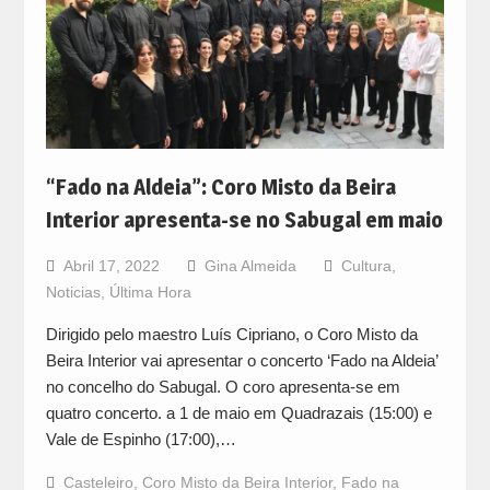
“Fado na Aldeia”: Coro Misto da Beira
Interior apresenta-se no Sabugal em maio
Abril 17, 2022
Gina Almeida
Cultura
,
Noticias
,
Última Hora
Dirigido pelo maestro Luís Cipriano, o Coro Misto da
Beira Interior vai apresentar o concerto ‘Fado na Aldeia’
no concelho do Sabugal. O coro apresenta-se em
quatro concerto. a 1 de maio em Quadrazais (15:00) e
Vale de Espinho (17:00),…
Casteleiro
,
Coro Misto da Beira Interior
,
Fado na