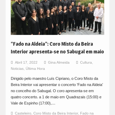
“Fado na Aldeia”: Coro Misto da Beira
Interior apresenta-se no Sabugal em maio
Abril 17, 2022
Gina Almeida
Cultura
,
Noticias
,
Última Hora
Dirigido pelo maestro Luís Cipriano, o Coro Misto da
Beira Interior vai apresentar o concerto ‘Fado na Aldeia’
no concelho do Sabugal. O coro apresenta-se em
quatro concerto. a 1 de maio em Quadrazais (15:00) e
Vale de Espinho (17:00),…
Casteleiro
,
Coro Misto da Beira Interior
,
Fado na