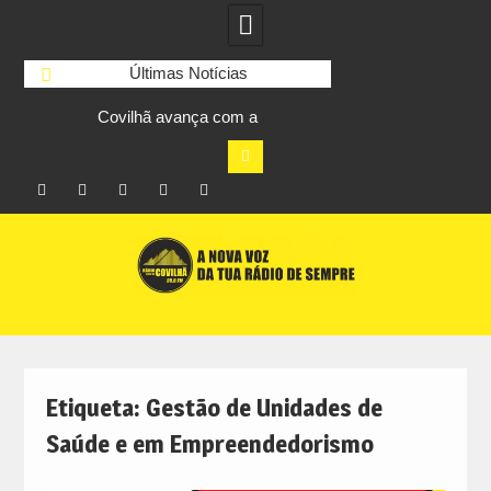
Últimas Notícias
avança com a
Ferro recebe XXVI Festival de Folclore
o do Arquivo Municipal
este sábado
Facebook
Instagram
Twitter
RSS
No
Skip
RCC
RCC
Ar
to
content
Etiqueta:
Gestão de Unidades de
Saúde e em Empreendedorismo