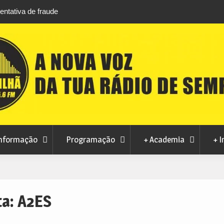
entativa de fraude
Cinema ao ar livre anima noites de agosto na
do Teixoso
nformação
Programação
+ Academia
+ I
ta:
A2ES