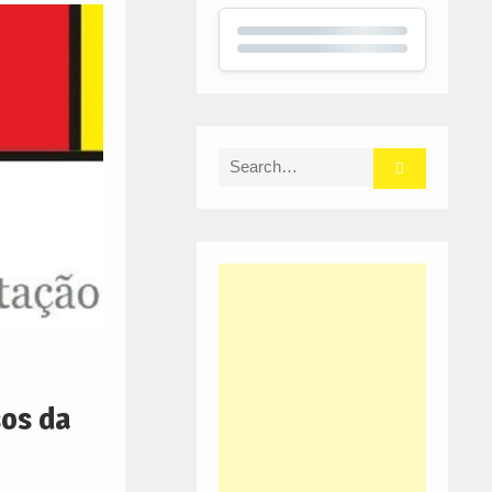
Search
for:
sos da