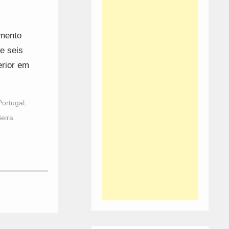
amento
e seis
erior em
Portugal
,
eira