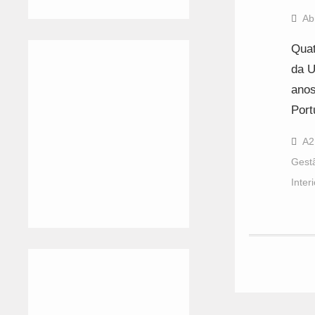
Ab
Quat
da U
anos
Port
A2
Gest
Interi