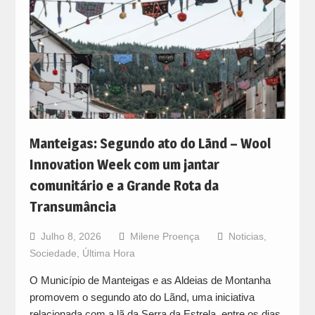
Manteigas: Segundo ato do Lãnd – Wool
Innovation Week com um jantar
comunitário e a Grande Rota da
Transumância
Julho 8, 2026
Milene Proença
Noticias
,
Sociedade
,
Última Hora
O Município de Manteigas e as Aldeias de Montanha
promovem o segundo ato do Lãnd, uma iniciativa
relacionada com a lã da Serra da Estrela, entre os dias