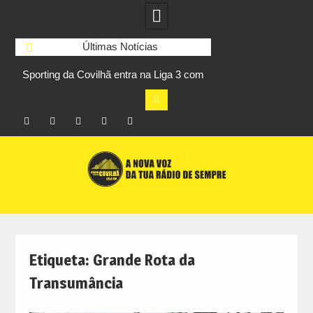
Últimas Notícias
Sporting da Covilhã entra na Liga 3 com
UBI Aeronautics Te
s
vitória por 2-0 frente ao UD Santarém
primeiros lugares
Facebook
Instagram
Twitter
RSS
No
Skip
RCC
RCC
Ar
to
content
Etiqueta:
Grande Rota da
Transumância