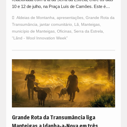
10 e 12 de julho, na Praça Luís de Camões. Este é…
Aldeias de Montanha
,
apresentações
,
Grande Rota da
Transumância
,
jantar comunitário
,
Lã
,
Manteigas
,
município de Manteigas
,
Oficinas
,
Serra da Estrela
,
“Lãnd - Wool Innovation Week”
Grande Rota da Transumância liga
Manteigas a Idanha-a-Nova em três