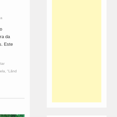
ra
o
ra da
s. Este
tar
ela
,
“Lãnd