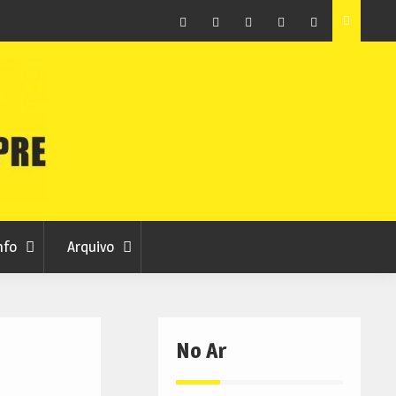
raia
Município de Belmonte alerta para tentativa de fraude
em nome da autarquia
Facebook
Instagram
Twitter
RSS
No
RCC
RCC
Ar
nfo
Arquivo
No Ar