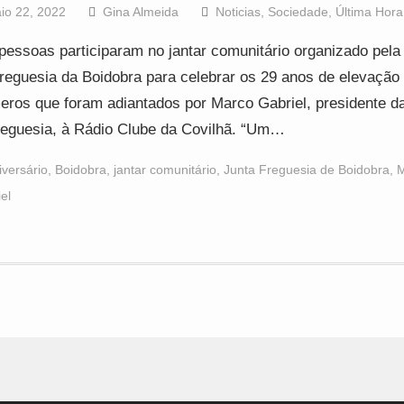
io 22, 2022
Gina Almeida
Noticias
,
Sociedade
,
Última Hora
pessoas participaram no jantar comunitário organizado pela
reguesia da Boidobra para celebrar os 29 anos de elevação a
ros que foram adiantados por Marco Gabriel, presidente d
reguesia, à Rádio Clube da Covilhã. “Um…
iversário
,
Boidobra
,
jantar comunitário
,
Junta Freguesia de Boidobra
,
M
el