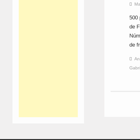
Ma
500 
de F
Núme
de f
An
Gabri