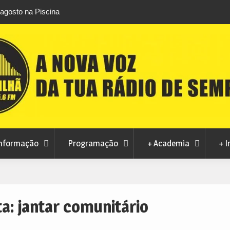
áfico de droga com
Unhais da Serra estreia Sound Sessions na p
fluvial este fim de semana
nformação
Programação
+ Academia
+ I
ta:
jantar comunitário