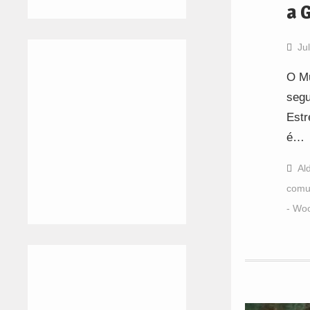
a 
Ju
O Mu
segu
Estr
é…
Al
comun
- Woo