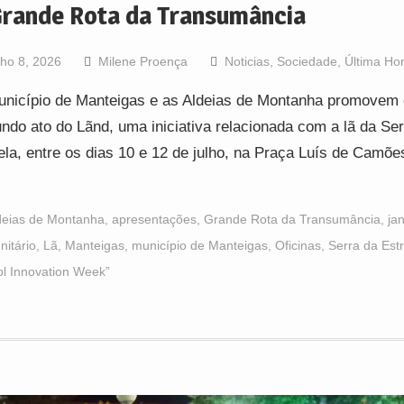
Grande Rota da Transumância
lho 8, 2026
Milene Proença
Noticias
,
Sociedade
,
Última Ho
nicípio de Manteigas e as Aldeias de Montanha promovem 
ndo ato do Lãnd, uma iniciativa relacionada com a lã da Ser
ela, entre os dias 10 e 12 de julho, na Praça Luís de Camõe
deias de Montanha
,
apresentações
,
Grande Rota da Transumância
,
jan
itário
,
Lã
,
Manteigas
,
município de Manteigas
,
Oficinas
,
Serra da Estr
l Innovation Week”