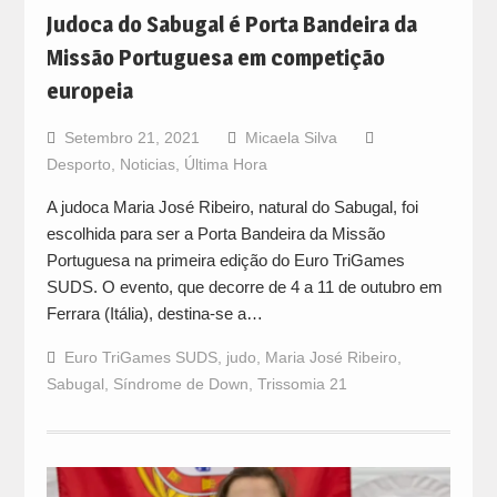
Judoca do Sabugal é Porta Bandeira da
Missão Portuguesa em competição
europeia
Setembro 21, 2021
Micaela Silva
Desporto
,
Noticias
,
Última Hora
A judoca Maria José Ribeiro, natural do Sabugal, foi
escolhida para ser a Porta Bandeira da Missão
Portuguesa na primeira edição do Euro TriGames
SUDS. O evento, que decorre de 4 a 11 de outubro em
Ferrara (Itália), destina-se a…
Euro TriGames SUDS
,
judo
,
Maria José Ribeiro
,
Sabugal
,
Síndrome de Down
,
Trissomia 21