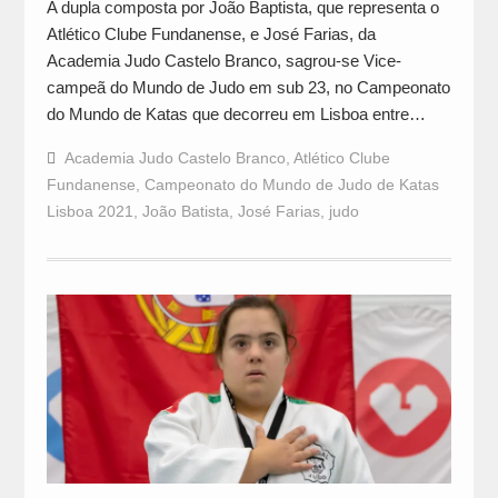
A dupla composta por João Baptista, que representa o
Atlético Clube Fundanense, e José Farias, da
Academia Judo Castelo Branco, sagrou-se Vice-
campeã do Mundo de Judo em sub 23, no Campeonato
do Mundo de Katas que decorreu em Lisboa entre…
Academia Judo Castelo Branco
,
Atlético Clube
Fundanense
,
Campeonato do Mundo de Judo de Katas
Lisboa 2021
,
João Batista
,
José Farias
,
judo