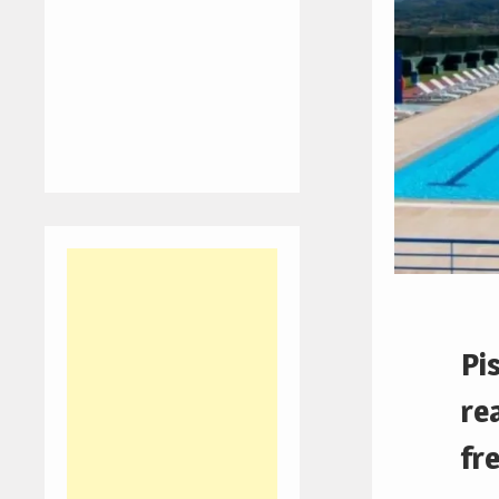
Pi
re
fr