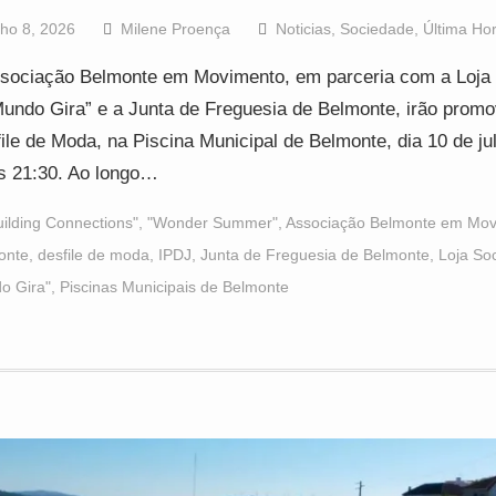
lho 8, 2026
Milene Proença
Noticias
,
Sociedade
,
Última Ho
sociação Belmonte em Movimento, em parceria com a Loja 
undo Gira” e a Junta de Freguesia de Belmonte, irão prom
ile de Moda, na Piscina Municipal de Belmonte, dia 10 de ju
s 21:30. Ao longo…
uilding Connections"
,
"Wonder Summer"
,
Associação Belmonte em Mov
onte
,
desfile de moda
,
IPDJ
,
Junta de Freguesia de Belmonte
,
Loja Soc
o Gira"
,
Piscinas Municipais de Belmonte