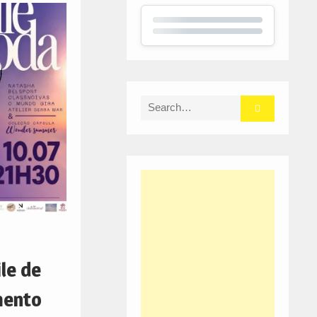
Search
for:
le de
mento