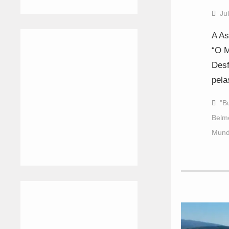
Ju
A As
“O M
Desf
pela
"B
Belm
Mund