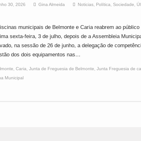
nho 30, 2026
Gina Almeida
Noticias
,
Política
,
Sociedade
,
Úl
iscinas municipais de Belmonte e Caria reabrem ao público
ima sexta-feira, 3 de julho, depois de a Assembleia Municipa
vado, na sessão de 26 de junho, a delegação de competênc
stão dos dois equipamentos nas…
lmonte
,
Caria
,
Junta de Freguesia de Belmonte
,
Junta Freguesia de ca
na Municipal