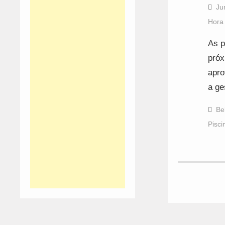
Ju
Hora
As p
próx
apro
a ge
Be
Pisci