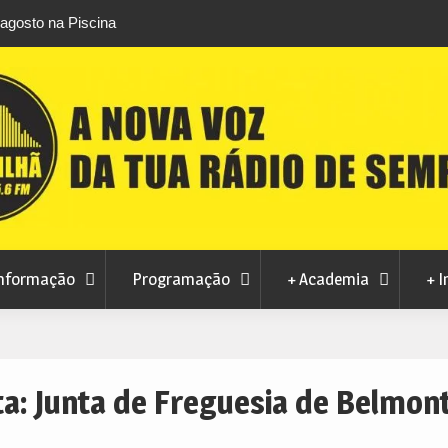
áfico de droga com
Unhais da Serra estreia Sound Sessions na p
fluvial este fim de semana
nformação
Programação
+ Academia
+ I
ta:
Junta de Freguesia de Belmon