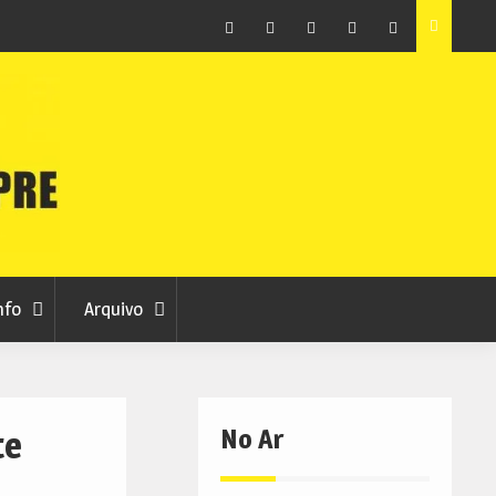
raia
Município de Belmonte alerta para tentativa de fraude
em nome da autarquia
Facebook
Instagram
Twitter
RSS
No
RCC
RCC
Ar
nfo
Arquivo
No Ar
te