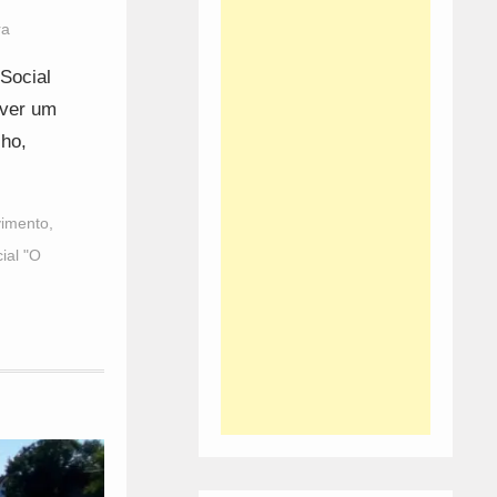
ra
Social
over um
lho,
imento
,
ial "O