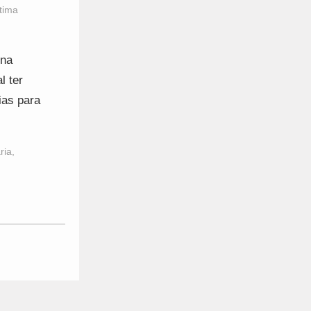
tima
 na
l ter
ias para
ria
,