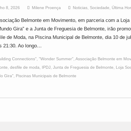
lho 8, 2026
Milene Proença
Noticias
,
Sociedade
,
Última Ho
sociação Belmonte em Movimento, em parceria com a Loja 
undo Gira” e a Junta de Freguesia de Belmonte, irão prom
ile de Moda, na Piscina Municipal de Belmonte, dia 10 de ju
s 21:30. Ao longo…
uilding Connections"
,
"Wonder Summer"
,
Associação Belmonte em Mov
onte
,
desfile de moda
,
IPDJ
,
Junta de Freguesia de Belmonte
,
Loja Soc
o Gira"
,
Piscinas Municipais de Belmonte