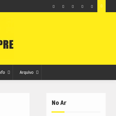
Facebook
Instagram
Twitter
RSS
No
RCC
RCC
Ar
nfo
Arquivo
No Ar