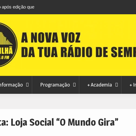
ro após edição que
namacor
ização do Arquivo
lore este sábado
o na Covilhã este
nformação
Programação
+ Academia
+ I
ta:
Loja Social “O Mundo Gira”