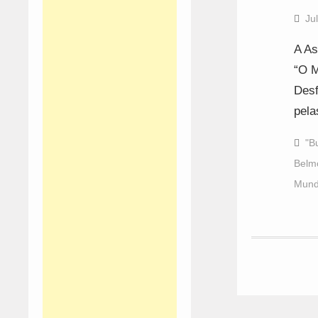
Ju
A As
“O M
Desf
pela
"B
Belm
Mund