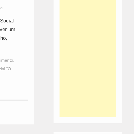
ra
Social
over um
lho,
imento
,
ial "O