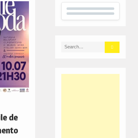
Search
for:
le de
mento