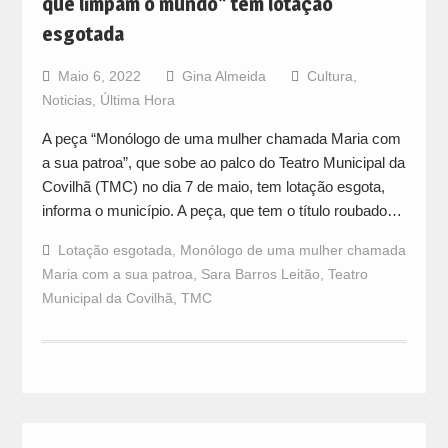
que limpam o mundo” tem lotação
esgotada
Maio 6, 2022
Gina Almeida
Cultura
,
Noticias
,
Última Hora
A peça “Monólogo de uma mulher chamada Maria com
a sua patroa”, que sobe ao palco do Teatro Municipal da
Covilhã (TMC) no dia 7 de maio, tem lotação esgota,
informa o município. A peça, que tem o título roubado…
Lotação esgotada
,
Monólogo de uma mulher chamada
Maria com a sua patroa
,
Sara Barros Leitão
,
Teatro
Municipal da Covilhã
,
TMC