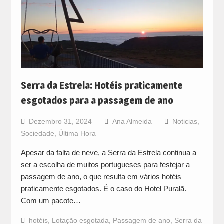
Serra da Estrela: Hotéis praticamente
esgotados para a passagem de ano
Dezembro 31, 2024
Ana Almeida
Noticias
,
Sociedade
,
Última Hora
Apesar da falta de neve, a Serra da Estrela continua a
ser a escolha de muitos portugueses para festejar a
passagem de ano, o que resulta em vários hotéis
praticamente esgotados. É o caso do Hotel Puralã.
Com um pacote…
hotéis
,
Lotação esgotada
,
Passagem de ano
,
Serra da