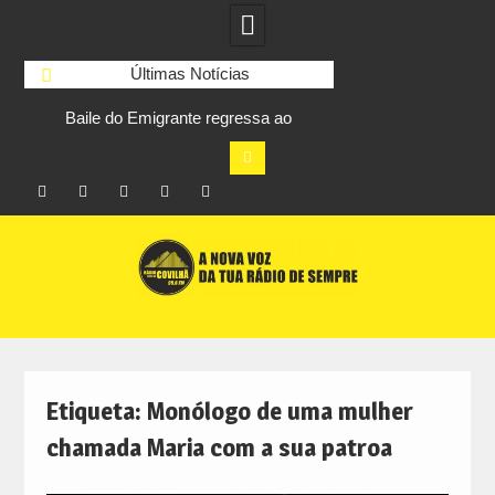
Últimas Notícias
om
Baile do Emigrante regressa ao
Habitação a custo
m
Tortosendo a 14 de agosto
Manteigas avança p
risco de pe
Facebook
Instagram
Twitter
RSS
No
Skip
RCC
RCC
Ar
to
content
Etiqueta:
Monólogo de uma mulher
chamada Maria com a sua patroa