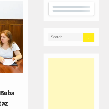
Search
for:
 Buba
taz