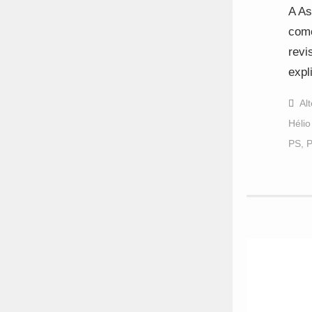
A As
como
revi
expl
Al
Hélio
PS
,