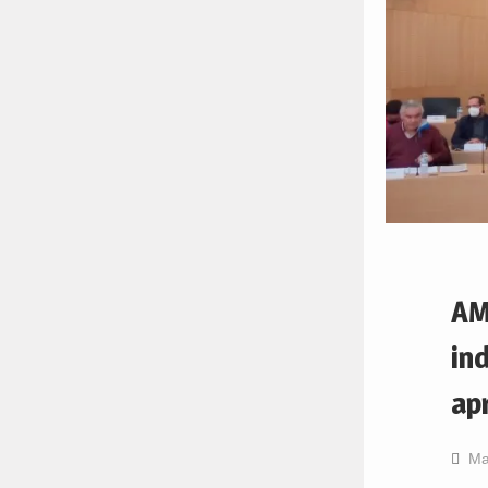
AM
in
ap
Ma