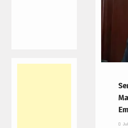
Se
Ma
Em
Ju