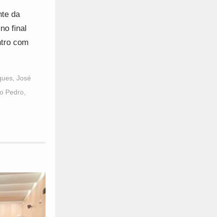
nte da
no final
ntro com
ques
,
José
o Pedro
,