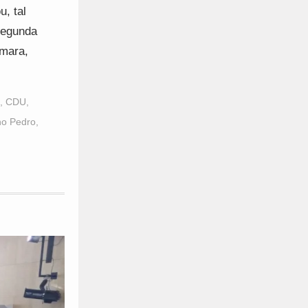
u, tal
segunda
âmara,
,
CDU
,
o Pedro
,