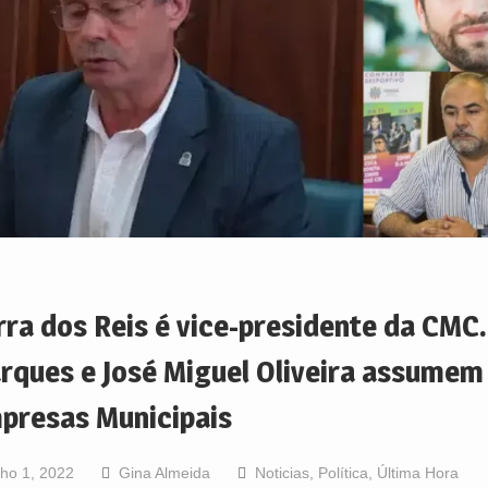
rra dos Reis é vice-presidente da CMC.
rques e José Miguel Oliveira assumem
presas Municipais
lho 1, 2022
Gina Almeida
Noticias
,
Política
,
Última Hora