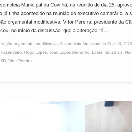
sembleia Municipal da Covilhã, na reunião de dia 25, aprovo
 já tinha acontecido na reunião do executivo camarário, a 
são orçamental modificativa. Vítor Pereira, presidente da C
icou, no início da discussão, que a alteração “é…
teração orçamental modificativa
,
Assembleia Municipal da Covilhã
,
CDS
 Fazendeiro
,
Hugo Lopes
,
João Lopes Bernardo
,
Lotes Industriais
,
Nun
PSD
,
Vítor Pereira