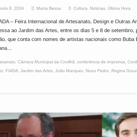
osto 8, 2024
Marta Bessa
Cultura
,
Noticias
,
Última Hora
ADA – Feira Internacional de Artesanato, Design e Outras Ar
essa ao Jardim das Artes, entre os dias 5 e 8 de setembro, 
ão, que conta com nomes de artistas nacionais como Buba 
iana…
tesanato
,
Câmara Municipal da Covilhã
,
conferência de imprensa
,
Covi
gn
,
FIADA
,
Jardim das Artes
,
João Marques
,
Nuno Pedro
,
Regina Gouv