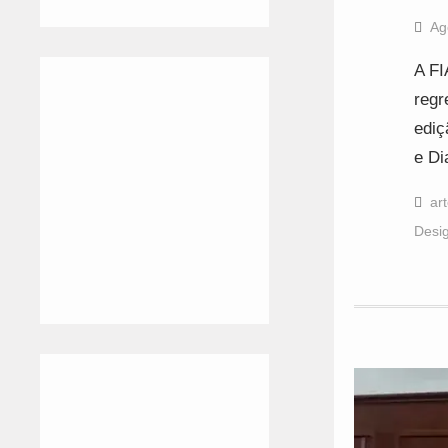
Ag
A FI
regr
ediç
e D
ar
Desi