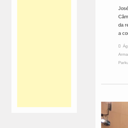
José
Câma
da r
a co
Ág
Arma
Parku