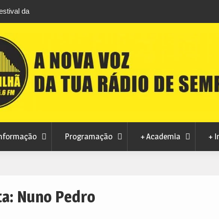
stival da
Feira Terras do Lince prepara futuro após edi
levou milhares de visitantes a Penamacor
nformação
Programação
+ Academia
+ I
ta:
Nuno Pedro