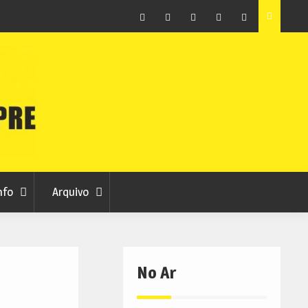
ção que
Covilhã avança com a desmaterialização do Arquivo
Municipal
Facebook
Instagram
Twitter
RSS
No
RCC
RCC
Ar
nfo
Arquivo
No Ar