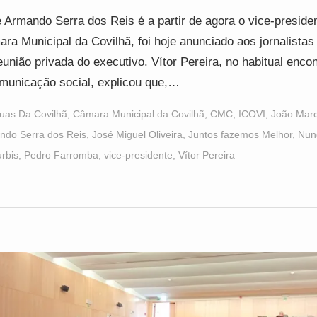
 Armando Serra dos Reis é a partir de agora o vice-preside
ra Municipal da Covilhã, foi hoje anunciado aos jornalistas 
eunião privada do executivo. Vítor Pereira, no habitual enco
municação social, explicou que,…
uas Da Covilhã
,
Câmara Municipal da Covilhã
,
CMC
,
ICOVI
,
João Mar
ndo Serra dos Reis
,
José Miguel Oliveira
,
Juntos fazemos Melhor
,
Nun
rbis
,
Pedro Farromba
,
vice-presidente
,
Vítor Pereira