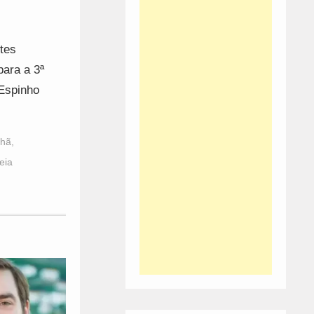
tes
para a 3ª
Espinho
lhã
,
eia