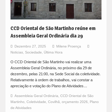
CCD Oriental de São Martinho reúne em
Assembleia Geral Ordinária dia 29
Dezembro 27, 2025
Milene Proença
Noticias
,
Sociedade
,
Última Hora
O CCD Oriental de São Martinho vai realizar uma
Assembleia Geral Ordinária, no próximo dia 29 de
dezembro, pelas 21:00, na Sede Social da coletividade.
Relativamente à ordem de trabalhos, vai constar a
apreciação e votação do Plano de Atividades…
Assembleia Geral Ordinária
,
CCD Oriental de São
Martinho
,
Coletividade
,
Covilhã
,
orçamento 2026
,
Plano
de Atividades