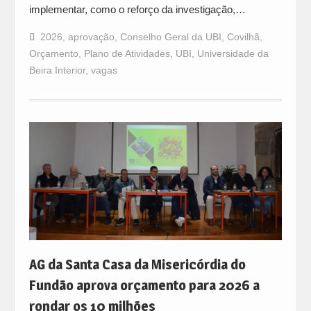
implementar, como o reforço da investigação,…
2026
,
aprovação
,
Conselho Geral da UBI
,
Covilhã
,
Orçamento
,
Plano de Atividades
,
UBI
,
Universidade da
Beira Interior
,
vagas
AG da Santa Casa da Misericórdia do
Fundão aprova orçamento para 2026 a
rondar os 10 milhões