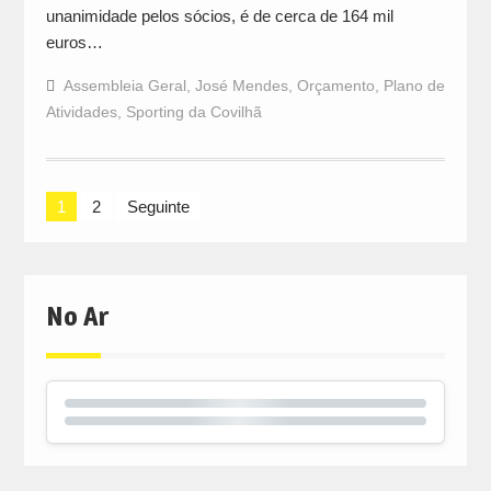
unanimidade pelos sócios, é de cerca de 164 mil
euros…
Assembleia Geral
,
José Mendes
,
Orçamento
,
Plano de
Atividades
,
Sporting da Covilhã
Navegação
1
2
Seguinte
de
artigos
No Ar