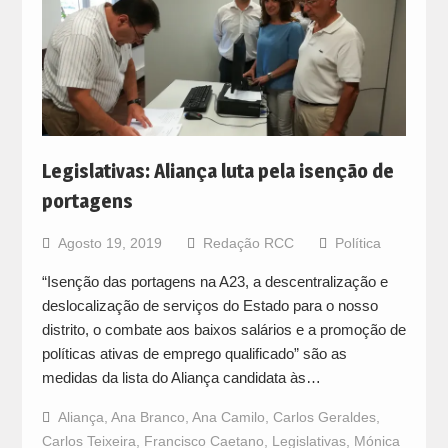
Legislativas: Aliança luta pela isenção de
portagens
Agosto 19, 2019
Redação RCC
Política
“Isenção das portagens na A23, a descentralização e
deslocalização de serviços do Estado para o nosso
distrito, o combate aos baixos salários e a promoção de
políticas ativas de emprego qualificado” são as
medidas da lista do Aliança candidata às…
Aliança
,
Ana Branco
,
Ana Camilo
,
Carlos Geraldes
,
Carlos Teixeira
,
Francisco Caetano
,
Legislativas
,
Mónica