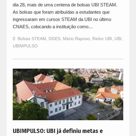
dia 28, mais de uma centena de bolsas UBI STEAM.
As bolsas que foram atribuídas a estudantes que
ingressaram em cursos STEAM da UBI no último
CNAES, colocando a instituição como…
Bolsas STEAM
,
DGES
,
Mário Raposo
,
Reitor UBI
,
UBI
,
UBIMPULSO
UBIMPULSO: UBI já definiu metas e