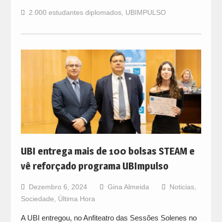
2.000 estudantes diplomados
,
UBIMPULSO
UBI entrega mais de 100 bolsas STEAM e
vê reforçado programa UBImpulso
Dezembro 6, 2024
Gina Almeida
Noticias
,
Sociedade
,
Última Hora
A UBI entregou, no Anfiteatro das Sessões Solenes no