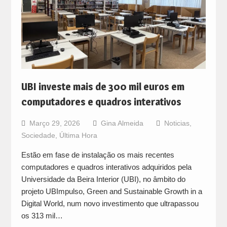
UBI investe mais de 300 mil euros em
computadores e quadros interativos
Março 29, 2026
Gina Almeida
Noticias
,
Sociedade
,
Última Hora
Estão em fase de instalação os mais recentes
computadores e quadros interativos adquiridos pela
Universidade da Beira Interior (UBI), no âmbito do
projeto UBImpulso, Green and Sustainable Growth in a
Digital World, num novo investimento que ultrapassou
os 313 mil…