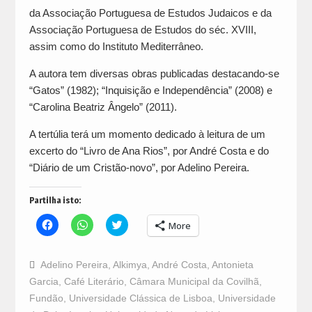
da Associação Portuguesa de Estudos Judaicos e da
Associação Portuguesa de Estudos do séc. XVIII,
assim como do Instituto Mediterrâneo.
A autora tem diversas obras publicadas destacando-se
“Gatos” (1982); “Inquisição e Independência” (2008) e
“Carolina Beatriz Ângelo” (2011).
A tertúlia terá um momento dedicado à leitura de um
excerto do “Livro de Ana Rios”, por André Costa e do
“Diário de um Cristão-novo”, por Adelino Pereira.
Partilha isto:
Click
Click
Click
More
to
to
to
share
share
share
on
on
on
Facebook
WhatsApp
Twitter
Adelino Pereira
,
Alkimya
,
André Costa
,
Antonieta
(Opens
(Opens
(Opens
in
in
in
Garcia
,
Café Literário
,
Câmara Municipal da Covilhã
,
new
new
new
window)
window)
window)
Fundão
,
Universidade Clássica de Lisboa
,
Universidade