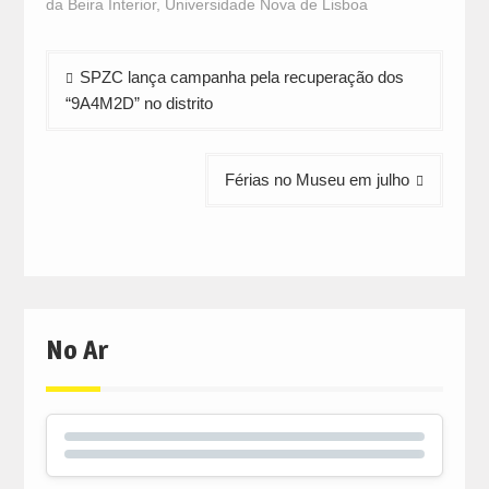
da Beira Interior
,
Universidade Nova de Lisboa
Navegação
SPZC lança campanha pela recuperação dos
de
“9A4M2D” no distrito
artigos
Férias no Museu em julho
No Ar