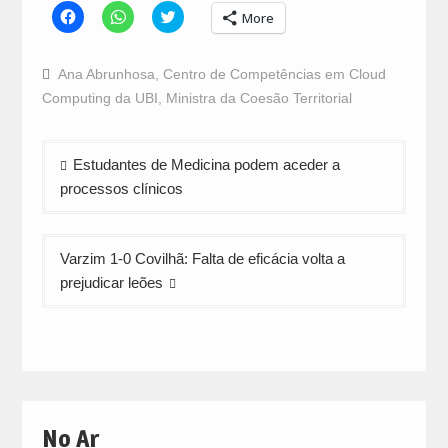
Click
Click
Click
More
to
to
to
share
share
share
on
on
on
Facebook
WhatsApp
Twitter
Ana Abrunhosa
,
Centro de Competências em Cloud
(Opens
(Opens
(Opens
in
in
in
Computing da UBI
,
Ministra da Coesão Territorial
new
new
new
window)
window)
window)
Navegação
Estudantes de Medicina podem aceder a
de
processos clínicos
artigos
Varzim 1-0 Covilhã: Falta de eficácia volta a
prejudicar leões
No Ar