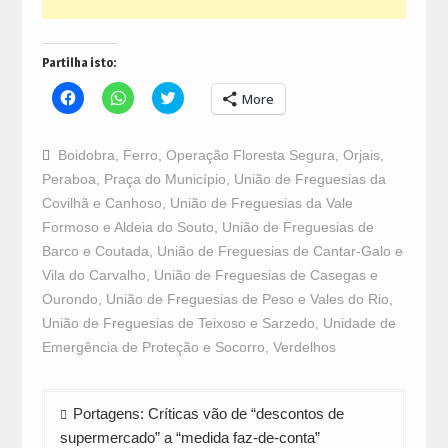
Partilha isto:
Click
Click
Click
More
to
to
to
share
share
share
on
on
on
Facebook
WhatsApp
Twitter
Boidobra
,
Ferro
,
Operação Floresta Segura
,
Orjais
,
(Opens
(Opens
(Opens
in
in
in
Peraboa
,
Praça do Município
,
União de Freguesias da
new
new
new
window)
window)
window)
Covilhã e Canhoso
,
União de Freguesias da Vale
Formoso e Aldeia do Souto
,
União de Freguesias de
Barco e Coutada
,
União de Freguesias de Cantar-Galo e
Vila do Carvalho
,
União de Freguesias de Casegas e
Ourondo
,
União de Freguesias de Peso e Vales do Rio
,
União de Freguesias de Teixoso e Sarzedo
,
Unidade de
Emergência de Proteção e Socorro
,
Verdelhos
Navegação
Portagens: Críticas vão de “descontos de
de
supermercado” a “medida faz-de-conta”