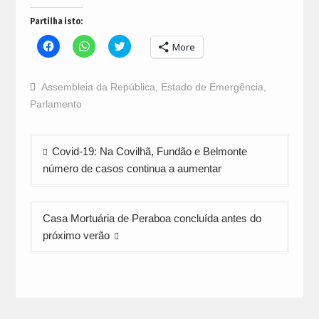
Partilha isto:
Click
Click
Click
More
to
to
to
share
share
share
on
on
on
Facebook
WhatsApp
Twitter
Assembleia da República
,
Estado de Emergência
,
(Opens
(Opens
(Opens
in
in
in
Parlamento
new
new
new
window)
window)
window)
Navegação
Covid-19: Na Covilhã, Fundão e Belmonte
de
número de casos continua a aumentar
artigos
Casa Mortuária de Peraboa concluída antes do
próximo verão