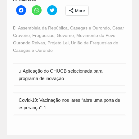
Click
Click
Click
More
to
to
to
share
share
share
on
on
on
Facebook
WhatsApp
Twitter
Assembleia da República
,
Casegas e Ourondo
,
César
(Opens
(Opens
(Opens
in
in
in
Craveiro
,
Freguesias
,
Governo
,
Movimento do Povo
new
new
new
window)
window)
window)
Ourondo Relvas
,
Projeto Lei
,
União de Freguesias de
Casegas e Ourondo
Navegação
Aplicação do CHUCB selecionada para
de
programa de inovação
artigos
Covid-19: Vacinação nos lares “abre uma porta de
esperança”