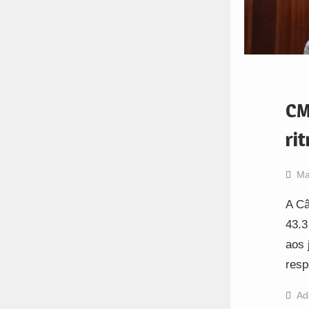
CM
ri
Ma
A Câ
43.3
aos 
resp
Ad