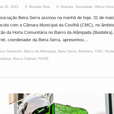
io 31, 2021
Micaela Silva
Noticias
,
Sociedade
,
Última Hora
sociação Beira Serra assinou na manhã de hoje, 31 de mai
ocolo com a Câmara Municipal da Covilhã (CMC), no âmbito
ção da Horta Comunitária no Bairro da Alâmpada (Boidobra)
iel, coordenador da Beira Serra, apresentou…
bino Santarém
,
Bairro da Alâmpada
,
Beira Serra
,
Boidobra
,
CMC
,
Horta
nitária
,
Marco Gabriel
,
POISE