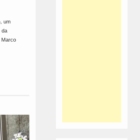
o, um
 da
. Marco