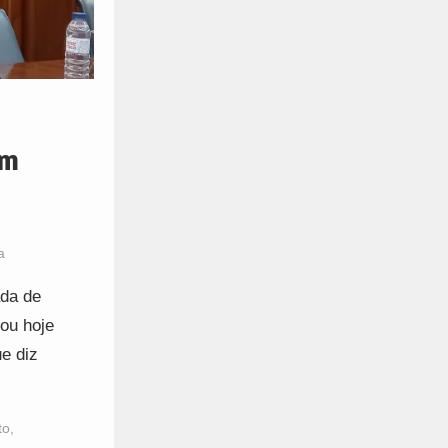
om
a
ada de
ou hoje
ue diz
to
,