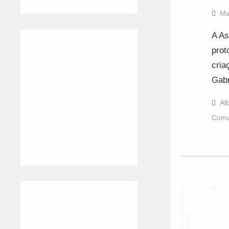
Ma
A As
prot
cria
Gabr
Al
Comu