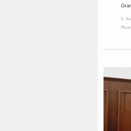
Gran
An
Rica