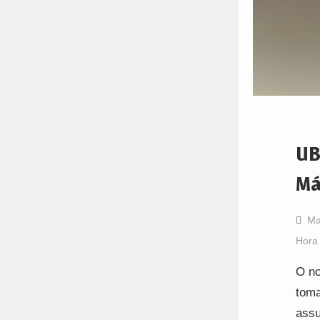
UB
Má
Ma
Hora
O no
toma
assu