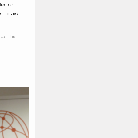
Menino
s locais
nça
,
The