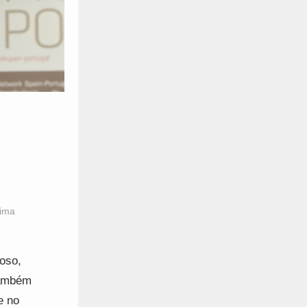
tima
poso,
também
e no