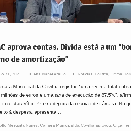
C aprova contas. Dívida está a um “b
tmo de amortização”
io 31, 2021
Ana Isabel Araújo
Noticias
,
Política
,
Última Hor
mara Municipal da Covilhã registou “uma receita total cobr
 milhões de euros e uma taxa de execução de 87.5%”, afirm
jornalistas Vítor Pereira depois da reunião de câmara. No q
eito à despesa, apresenta…
olfo Mesquita Nunes
,
Câmara Municipal da Covilhã aprovou
,
Orçamen