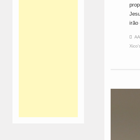
prop
Jesu
irão
AA
Xico'