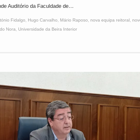
de Auditório da Faculdade de…
tónio Fidalgo
,
Hugo Carvalho
,
Mário Raposo
,
nova equipa reitoral
,
novo
rdo Nora
,
Universidade da Beira Interior