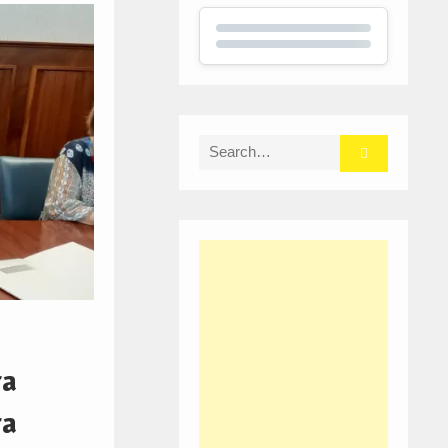
Search
for:
ra
ra