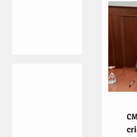
CM
cr