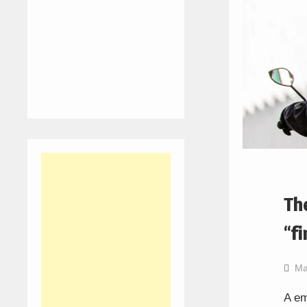
Th
“fi
Ma
A em