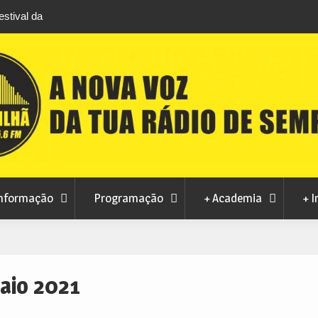
stival da
Feira Terras do Lince prepara futuro após edi
levou milhares de visitantes a Penamacor
nformação
Programação
+ Academia
+ I
aio 2021