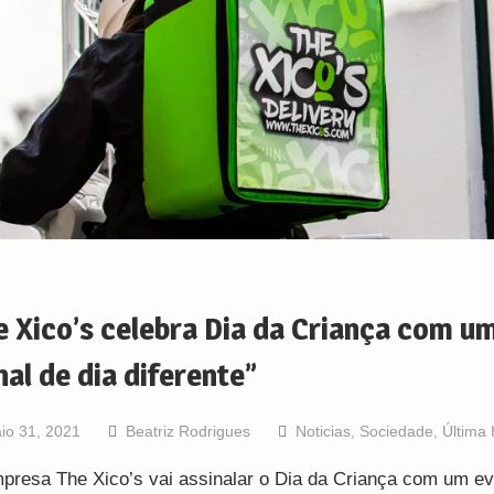
e Xico’s celebra Dia da Criança com u
nal de dia diferente”
io 31, 2021
Beatriz Rodrigues
Noticias
,
Sociedade
,
Última
presa The Xico’s vai assinalar o Dia da Criança com um e