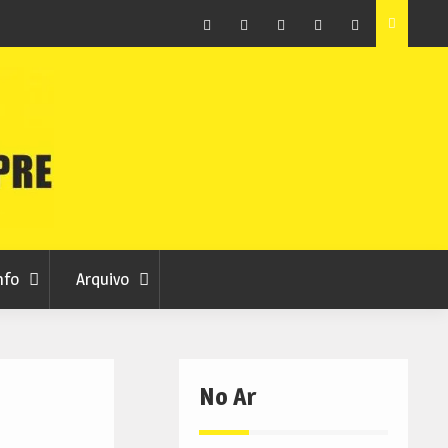
ção que
Covilhã avança com a desmaterialização do Arquivo
Municipal
Facebook
Instagram
Twitter
RSS
No
RCC
RCC
Ar
nfo
Arquivo
No Ar