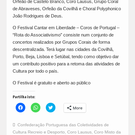
Orfeão de Castelo Branco, Coro Lausus, Grupo Coral
de Abraveses, Orfeão da Covilhã e Choral Polyphonico
João Rodrigues de Deus.
O Festival Cantar em Liberdade – Coros de Portugal –
“Rota do Associativismo” consiste num conjunto de
concertos realizados por Grupos Corais de forma
descentralizada. Terá lugar nas cidades da Covilhã,
Porto, Beja, Lisboa e Setúbal, tendo como objetivo dar
um contributo positivo para a retoma das atividades de
Cultura por todo o país.
O Festival é gratuito e aberto ao público
Partilha isto:
Click
Click
Click
More
to
to
to
share
share
share
on
on
on
Facebook
WhatsApp
Twitter
Confederação Portuguesa das Coletividades de
(Opens
(Opens
(Opens
in
in
in
Cultura Recreio e Desporto
,
Coro Lausus
,
Coro Misto da
new
new
new