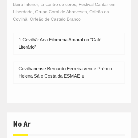
window)
window)
window)
Beira Interior
,
Encontro de coros
,
Festival Cantar em
Liberdade
,
Grupo Coral de Abraveses
,
Orfeão da
Covilhã
,
Orfeão de Castelo Branco
Navegação
Covilhã: Ana Filomena Amaral no “Café
de
Literário”
artigos
Covilhanense Bernardo Ferreira vence Prémio
Helena Sá e Costa da ESMAE
No Ar