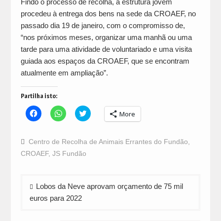
Findo o processo de recolha, a estrutura jovem
procedeu à entrega dos bens na sede da CROAEF, no
passado dia 19 de janeiro, com o compromisso de,
“nos próximos meses, organizar uma manhã ou uma
tarde para uma atividade de voluntariado e uma visita
guiada aos espaços da CROAEF, que se encontram
atualmente em ampliação”.
Partilha isto:
Click
Click
Click
More
to
to
to
share
share
share
on
on
on
Facebook
WhatsApp
Twitter
Centro de Recolha de Animais Errantes do Fundão
,
(Opens
(Opens
(Opens
in
in
in
CROAEF
,
JS Fundão
new
new
new
window)
window)
window)
Navegação
Lobos da Neve aprovam orçamento de 75 mil
de
euros para 2022
artigos