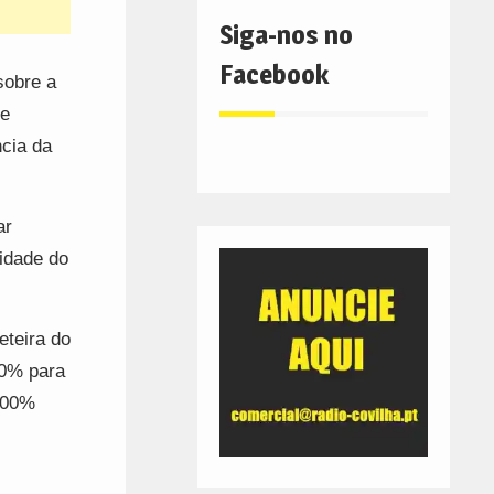
Siga-nos no
Facebook
sobre a
 e
ncia da
ar
lidade do
eteira do
50% para
100%