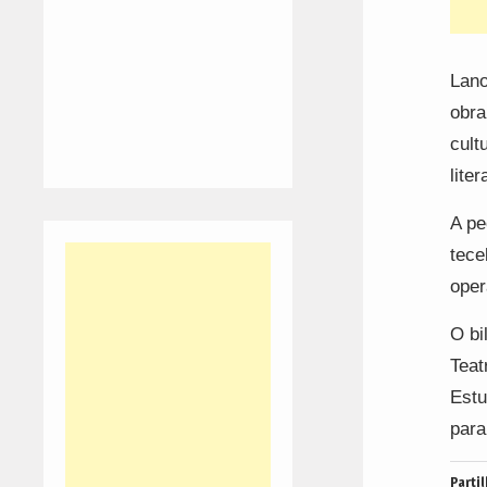
Lano
obra
cult
lite
A pe
tece
oper
O bi
Teat
Estu
para
Partil