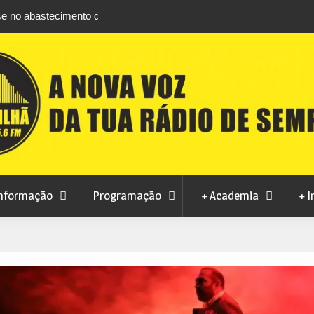
m Manteigas
Verão no Centro Histórico regressa à Covilhã
a ao consumo
agosto com estreia de Minta&The Brook Trou
nformação
Programação
+ Academia
+ I