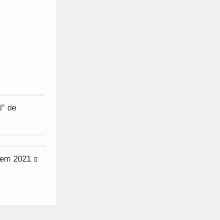
l” de
e em 2021