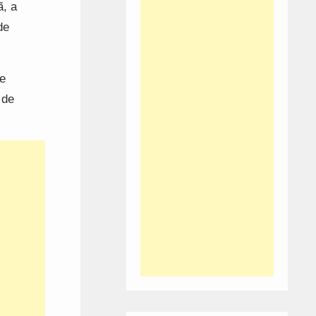
ã, a
de
e
 de