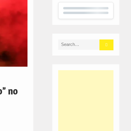
Search
for:
o” no