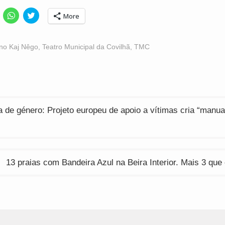
lick
Click
Click
More
o
to
to
hare
share
share
n
on
on
acebook
WhatsApp
Twitter
Opens
(Opens
(Opens
no Kaj Nêgo
,
Teatro Municipal da Covilhã
,
TMC
n
in
in
ew
new
new
indow)
window)
window)
ção
a de género: Projeto europeu de apoio a vítimas cria “manua
13 praias com Bandeira Azul na Beira Interior. Mais 3 qu