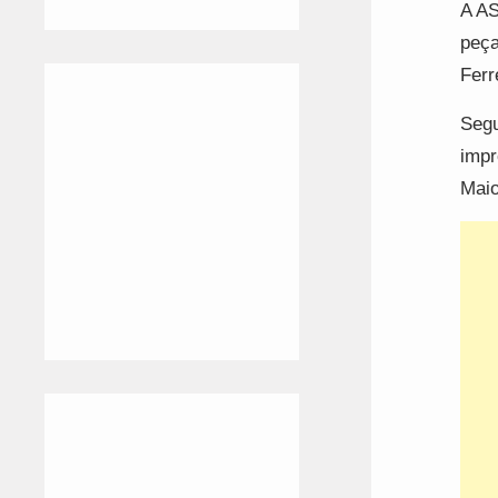
A AS
peça
Ferr
Segu
impr
Maio