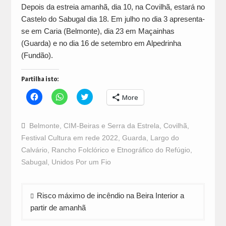
Depois da estreia amanhã, dia 10, na Covilhã, estará no
Castelo do Sabugal dia 18. Em julho no dia 3 apresenta-
se em Caria (Belmonte), dia 23 em Maçainhas
(Guarda) e no dia 16 de setembro em Alpedrinha
(Fundão).
Partilha isto:
Click
Click
Click
More
to
to
to
share
share
share
on
on
on
Facebook
WhatsApp
Twitter
Belmonte
,
CIM-Beiras e Serra da Estrela
,
Covilhã
,
(Opens
(Opens
(Opens
in
in
in
Festival Cultura em rede 2022
,
Guarda
,
Largo do
new
new
new
window)
window)
window)
Calvário
,
Rancho Folclórico e Etnográfico do Refúgio
,
Sabugal
,
Unidos Por um Fio
Navegação
Risco máximo de incêndio na Beira Interior a
de
partir de amanhã
artigos