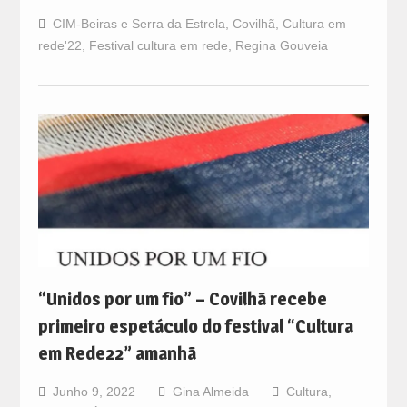
CIM-Beiras e Serra da Estrela
,
Covilhã
,
Cultura em
rede'22
,
Festival cultura em rede
,
Regina Gouveia
“Unidos por um fio” – Covilhã recebe
primeiro espetáculo do festival “Cultura
em Rede22” amanhã
Junho 9, 2022
Gina Almeida
Cultura
,