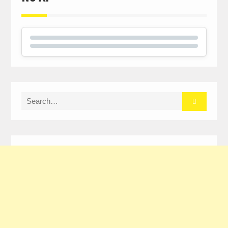
Search
for: