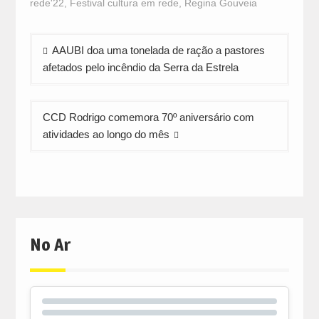
rede'22
,
Festival cultura em rede
,
Regina Gouveia
new
new
new
window)
window)
window)
Navegação
AAUBI doa uma tonelada de ração a pastores
de
afetados pelo incêndio da Serra da Estrela
artigos
CCD Rodrigo comemora 70º aniversário com
atividades ao longo do mês
No Ar