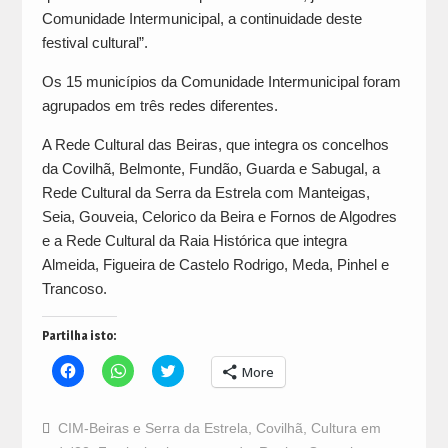
Comunidade Intermunicipal, a continuidade deste
festival cultural”.
Os 15 municípios da Comunidade Intermunicipal foram
agrupados em três redes diferentes.
A Rede Cultural das Beiras, que integra os concelhos
da Covilhã, Belmonte, Fundão, Guarda e Sabugal, a
Rede Cultural da Serra da Estrela com Manteigas,
Seia, Gouveia, Celorico da Beira e Fornos de Algodres
e a Rede Cultural da Raia Histórica que integra
Almeida, Figueira de Castelo Rodrigo, Meda, Pinhel e
Trancoso.
Partilha isto:
Click
Click
Click
More
to
to
to
share
share
share
on
on
on
Facebook
WhatsApp
Twitter
CIM-Beiras e Serra da Estrela
,
Covilhã
,
Cultura em
(Opens
(Opens
(Opens
in
in
in