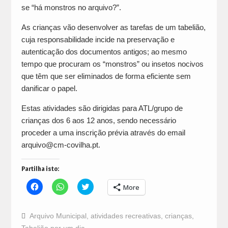
se “há monstros no arquivo?”.
As crianças vão desenvolver as tarefas de um tabelião,
cuja responsabilidade incide na preservação e
autenticação dos documentos antigos; ao mesmo
tempo que procuram os “monstros” ou insetos nocivos
que têm que ser eliminados de forma eficiente sem
danificar o papel.
Estas atividades são dirigidas para ATL/grupo de
crianças dos 6 aos 12 anos, sendo necessário
proceder a uma inscrição prévia através do email
arquivo@cm-covilha.pt.
Partilha isto:
Click
Click
Click
More
to
to
to
share
share
share
on
on
on
Facebook
WhatsApp
Twitter
Arquivo Municipal
,
atividades recreativas
,
crianças
,
(Opens
(Opens
(Opens
in
in
in
Tabelião por um dia