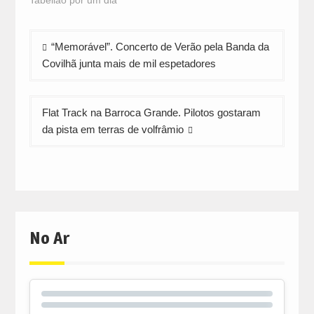
new
new
new
window)
window)
window)
Navegação
“Memorável”. Concerto de Verão pela Banda da
de
Covilhã junta mais de mil espetadores
artigos
Flat Track na Barroca Grande. Pilotos gostaram
da pista em terras de volfrâmio
No Ar