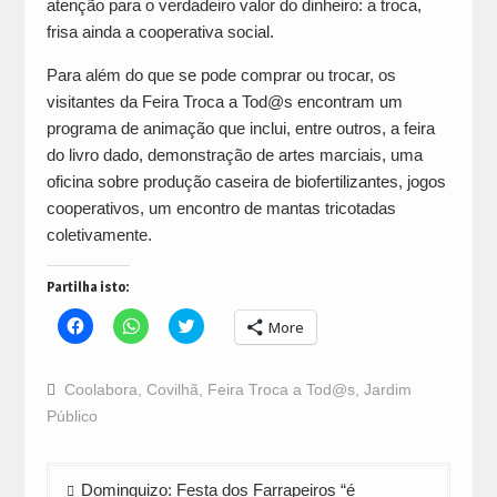
atenção para o verdadeiro valor do dinheiro: a troca,
frisa ainda a cooperativa social.
Para além do que se pode comprar ou trocar, os
visitantes da Feira Troca a Tod@s encontram um
programa de animação que inclui, entre outros, a feira
do livro dado, demonstração de artes marciais, uma
oficina sobre produção caseira de biofertilizantes, jogos
cooperativos, um encontro de mantas tricotadas
coletivamente.
Partilha isto:
Click
Click
Click
More
to
to
to
share
share
share
on
on
on
Facebook
WhatsApp
Twitter
Coolabora
,
Covilhã
,
Feira Troca a Tod@s
,
Jardim
(Opens
(Opens
(Opens
in
in
in
Público
new
new
new
window)
window)
window)
Navegação
Dominguizo: Festa dos Farrapeiros “é