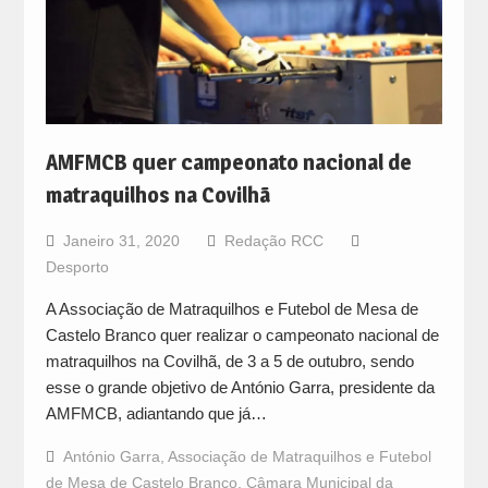
AMFMCB quer campeonato nacional de
matraquilhos na Covilhã
Janeiro 31, 2020
Redação RCC
Desporto
A Associação de Matraquilhos e Futebol de Mesa de
Castelo Branco quer realizar o campeonato nacional de
matraquilhos na Covilhã, de 3 a 5 de outubro, sendo
esse o grande objetivo de António Garra, presidente da
AMFMCB, adiantando que já…
António Garra
,
Associação de Matraquilhos e Futebol
de Mesa de Castelo Branco
,
Câmara Municipal da