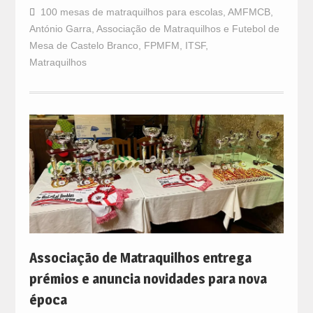
100 mesas de matraquilhos para escolas
,
AMFMCB
,
António Garra
,
Associação de Matraquilhos e Futebol de
Mesa de Castelo Branco
,
FPMFM
,
ITSF
,
Matraquilhos
Associação de Matraquilhos entrega
prémios e anuncia novidades para nova
época