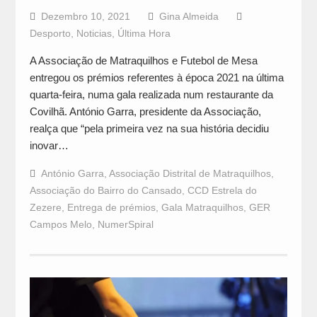
Dezembro 10, 2021
Gina Almeida
Desporto
,
Noticias
,
Última Hora
A Associação de Matraquilhos e Futebol de Mesa
entregou os prémios referentes à época 2021 na última
quarta-feira, numa gala realizada num restaurante da
Covilhã. António Garra, presidente da Associação,
realça que “pela primeira vez na sua história decidiu
inovar…
António Garra
,
Associação Distrital de Matraquilhos
,
Associação do Bairro do Cansado
,
CCD Estrela do
Zezere
,
Entrega de prémios
,
Gala Matraquilhos
,
GER
Campos Melo
,
NumerSpiral