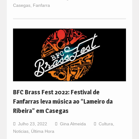
Casegas
,
Fanfarra
BFC Brass Fest 2022: Festival de
Fanfarras leva música ao “Lameiro da
Ribeira” em Casegas
Julho 23, 2022
Gina Almeida
Cultura
,
Noticias
,
Última Hora