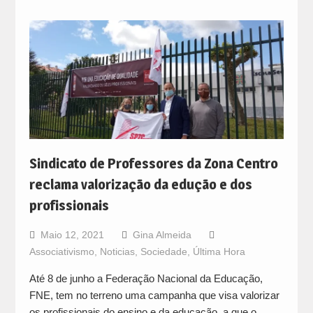
Sindicato de Professores da Zona Centro
reclama valorização da edução e dos
profissionais
Maio 12, 2021
Gina Almeida
Associativismo
,
Noticias
,
Sociedade
,
Última Hora
Até 8 de junho a Federação Nacional da Educação,
FNE, tem no terreno uma campanha que visa valorizar
os profissionais do ensino e da educação, a que o