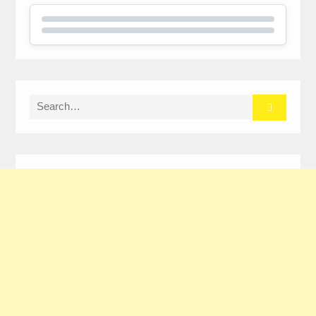
Search
for: