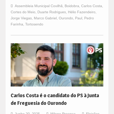
Assembleia Municipal Covilhã
,
Boidobra
,
Carlos Costa
,
Cortes do Meio
,
Duarte Rodrigues
,
Hélio Fazendeiro
,
Jorge Viegas
,
Marco Gabriel
,
Ourondo
,
Paul
,
Pedro
Farinha
,
Tortosendo
Carlos Costa é o candidato do PS à Junta
de Freguesia do Ourondo
Junho 20, 2025
Milene Proença
Eleições