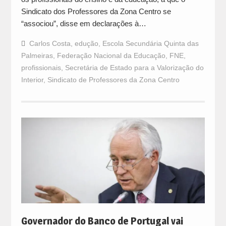
Sindicato dos Professores da Zona Centro se
“associou”, disse em declarações à…
Carlos Costa
,
edução
,
Escola Secundária Quinta das
Palmeiras
,
Federação Nacional da Educação
,
FNE
,
profissionais
,
Secretária de Estado para a Valorização do
Interior
,
Sindicato de Professores da Zona Centro
Governador do Banco de Portugal vai