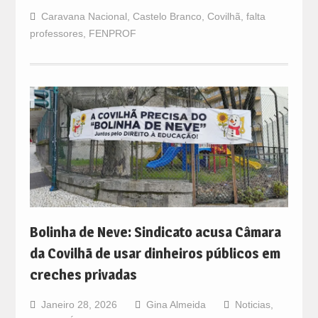
Caravana Nacional
,
Castelo Branco
,
Covilhã
,
falta
professores
,
FENPROF
Bolinha de Neve: Sindicato acusa Câmara
da Covilhã de usar dinheiros públicos em
creches privadas
Janeiro 28, 2026
Gina Almeida
Noticias
,