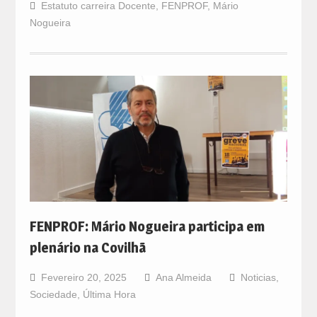
Estatuto carreira Docente
,
FENPROF
,
Mário
Nogueira
FENPROF: Mário Nogueira participa em
plenário na Covilhã
Fevereiro 20, 2025
Ana Almeida
Noticias
,
Sociedade
,
Última Hora