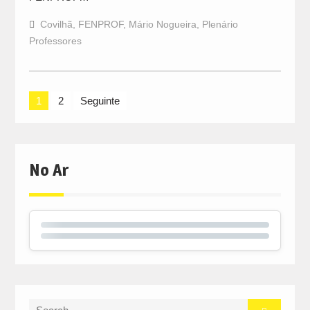
Covilhã
,
FENPROF
,
Mário Nogueira
,
Plenário
Professores
Navegação
1
2
Seguinte
de
artigos
No Ar
Search