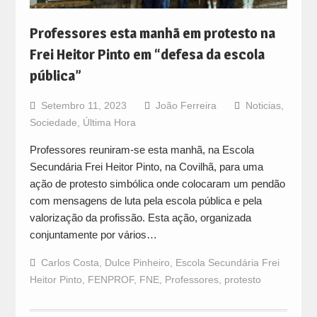
Professores esta manhã em protesto na
Frei Heitor Pinto em “defesa da escola
pública”
Setembro 11, 2023
João Ferreira
Noticias
,
Sociedade
,
Última Hora
Professores reuniram-se esta manhã, na Escola
Secundária Frei Heitor Pinto, na Covilhã, para uma
ação de protesto simbólica onde colocaram um pendão
com mensagens de luta pela escola pública e pela
valorização da profissão. Esta ação, organizada
conjuntamente por vários…
Carlos Costa
,
Dulce Pinheiro
,
Escola Secundária Frei
Heitor Pinto
,
FENPROF
,
FNE
,
Professores
,
protesto