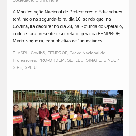
Sociedade
,
Última Hora
A Manifestação Nacional de Professores e Educadores
terá início na segunda-feira, dia 16, sendo que, na
Covilhã, irá decorrer no dia 23, na Rotunda do Operário,
onde estará presente o secretário-geral da FENPROF,
Mário Nogueira, com objetivo de “anunciar os…
ASPL
,
Covilhã
,
FENPROF
,
Greve Nacional de
Professores
,
PRÓ-ORDEM
,
SEPLEU
,
SINAPE
,
SINDEP
,
SIPE
,
SPLIU