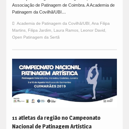
Associação de Patinagem de Coimbra. A Academia de
Patinagem da Covilhã/UBI…
Academia de Patinagem da Covilhã/UBI
,
Ana Filipa
Martins
,
Filipa Jardim
,
Laura Ramos
,
Leonor David
,
Open Patinagem da Sertã
11 atletas da região no Campeonato
Nacional de Patinagem Artística