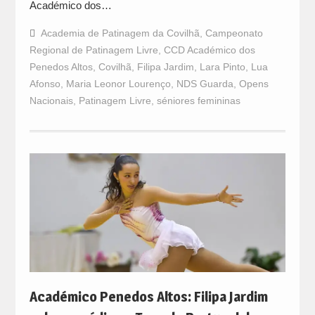
Académico dos…
Academia de Patinagem da Covilhã
,
Campeonato
Regional de Patinagem Livre
,
CCD Académico dos
Penedos Altos
,
Covilhã
,
Filipa Jardim
,
Lara Pinto
,
Lua
Afonso
,
Maria Leonor Lourenço
,
NDS Guarda
,
Opens
Nacionais
,
Patinagem Livre
,
séniores femininas
Académico Penedos Altos: Filipa Jardim