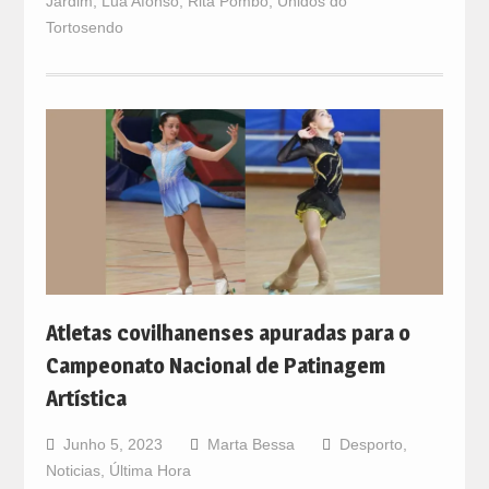
Jardim
,
Lua Afonso
,
Rita Pombo
,
Unidos do
Tortosendo
Atletas covilhanenses apuradas para o
Campeonato Nacional de Patinagem
Artística
Junho 5, 2023
Marta Bessa
Desporto
,
Noticias
,
Última Hora