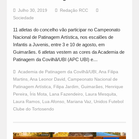
Julho 30, 2019
Redação RCC
Sociedade
11 atletas do concelho vão participar no Campeonato
Nacional de Patinagem Artística, nos escalões de
Infantis a Juvenis, entre 3 e 10 de agosto, em
Guimarães. 6 atletas vestem as cores da Academia de
Patinagem da Covilhã/UBI (APC UBI) e…
Academia de Patinagem da Covilhã/UBI
,
Ana Filipa
Martins
,
Ana Leonor David
,
Campeonato Nacional de
Patinagem Artística
,
Filipa Jardim
,
Guimarães
,
Henrique
Pereira
,
Íris Mota
,
Lana Fazendeiro
,
Laura Mesquita
,
Laura Ramos
,
Lua Afonso
,
Mariana Vaz
,
Unidos Futebol
Clube do Tortosendo