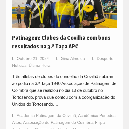
Patinagem: Clubes da Covilhã com bons
resultados na 3.ª Taça APC
Outubro 21, 2024
Gina Almeida
Desporto
,
Noticias
,
Última Hora
Três atletas de clubes do concelho da Covilhã subiram
ao pódio na 3.ª Taça 1940 Associação de Patinagem de
Coimbra que se realizou no dia 19 de outubro no
Tortosendo, prova que contou com a coorganização do
Unidos do Tortosendo.…
Academia Patinagem da Covilhã
,
Académico Penedos
Altos
,
Associação de Patinagem de Coimbra
,
Filipa