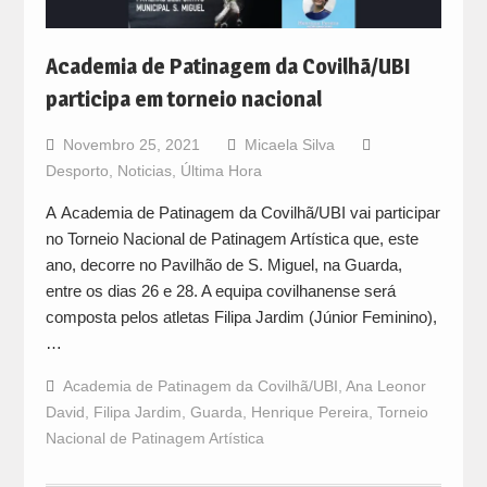
Academia de Patinagem da Covilhã/UBI
participa em torneio nacional
Novembro 25, 2021
Micaela Silva
Desporto
,
Noticias
,
Última Hora
A Academia de Patinagem da Covilhã/UBI vai participar
no Torneio Nacional de Patinagem Artística que, este
ano, decorre no Pavilhão de S. Miguel, na Guarda,
entre os dias 26 e 28. A equipa covilhanense será
composta pelos atletas Filipa Jardim (Júnior Feminino),
…
Academia de Patinagem da Covilhã/UBI
,
Ana Leonor
David
,
Filipa Jardim
,
Guarda
,
Henrique Pereira
,
Torneio
Nacional de Patinagem Artística