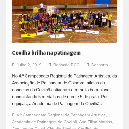
Covilhã brilha na patinagem
Julho 2, 2019
Redação RCC
Desporto
No 4.º Campeonato Regional de Patinagem Artística, da
Associação de Patinagem de Coimbra, atletas do
concelho da Covilhã estiveram em muito bom plano,
conquistando 5 medalhas de ouro e 5 de prata. Por
equipas, a Academia de Patinagem da Covilhã…
4.º Campeonato Regional de Patinagem Artística
,
Academia de Patinagem da Covilhã
,
Ana Filipa Martins
,
Ana Leonor David
,
Cláudia Simões
,
Covilhã
,
da