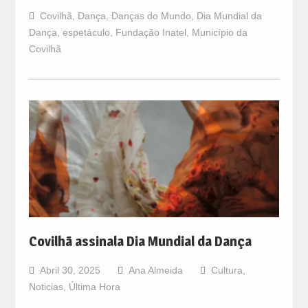
Covilhã
,
Dança
,
Danças do Mundo
,
Dia Mundial da
Dança
,
espetáculo
,
Fundação Inatel
,
Município da
Covilhã
Covilhã assinala Dia Mundial da Dança
Abril 30, 2025
Ana Almeida
Cultura
,
Noticias
,
Última Hora