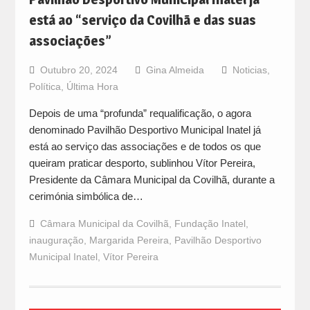
está ao “serviço da Covilhã e das suas
associações”
Outubro 20, 2024
Gina Almeida
Noticias
,
Política
,
Última Hora
Depois de uma “profunda” requalificação, o agora
denominado Pavilhão Desportivo Municipal Inatel já
está ao serviço das associações e de todos os que
queiram praticar desporto, sublinhou Vítor Pereira,
Presidente da Câmara Municipal da Covilhã, durante a
cerimónia simbólica de…
Câmara Municipal da Covilhã
,
Fundação Inatel
,
inauguração
,
Margarida Pereira
,
Pavilhão Desportivo
Municipal Inatel
,
Vítor Pereira