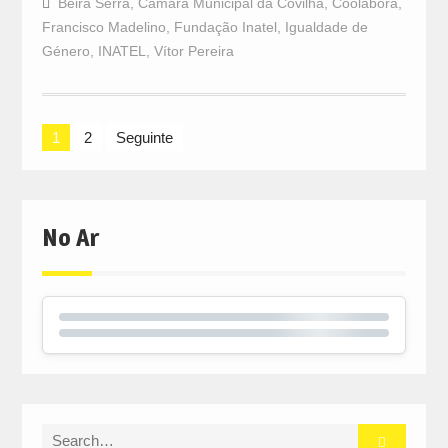
Beira Serra
,
Câmara Municipal da Covilhã
,
Coolabora
,
Francisco Madelino
,
Fundação Inatel
,
Igualdade de
Género
,
INATEL
,
Vítor Pereira
Navegação
1
2
Seguinte
de
artigos
No Ar
Search