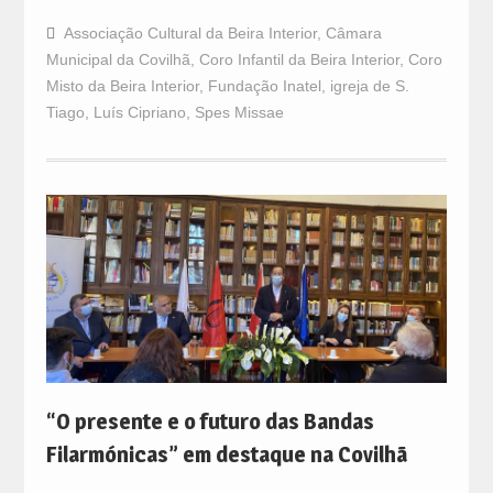
Associação Cultural da Beira Interior
,
Câmara
Municipal da Covilhã
,
Coro Infantil da Beira Interior
,
Coro
Misto da Beira Interior
,
Fundação Inatel
,
igreja de S.
Tiago
,
Luís Cipriano
,
Spes Missae
“O presente e o futuro das Bandas
Filarmónicas” em destaque na Covilhã