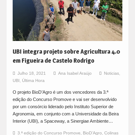
UBI integra projeto sobre Agricultura 4.0
em Figueira de Castelo Rodrigo
Julho 18, 2021
Ana Isabel Araújo
Noticias
,
UBI
,
Última Hora
O projeto BioD’Agro é um dos vencedores da 3.ª
edição do Concurso Promove e vai ser desenvolvido
por um consórcio liderado pelo Instituto Superior de
Agronomia, em conjunto com a Universidade da Beira
Interior (UBI), a Spaceway, a Sinergiae Ambiente…
3.ª edição do Concurso Promove
,
BioD’Agro
,
Colinas