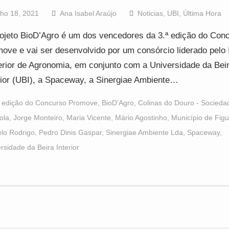
lho 18, 2021
Ana Isabel Araújo
Noticias
,
UBI
,
Última Hora
ojeto BioD’Agro é um dos vencedores da 3.ª edição do Con
ove e vai ser desenvolvido por um consórcio liderado pelo I
rior de Agronomia, em conjunto com a Universidade da Bei
rior (UBI), a Spaceway, a Sinergiae Ambiente…
ª edição do Concurso Promove
,
BioD’Agro
,
Colinas do Douro - Socieda
ola
,
Jorge Monteiro
,
Maria Vicente
,
Mário Agostinho
,
Município de Figu
lo Rodrigo
,
Pedro Dinis Gaspar
,
Sinergiae Ambiente Lda
,
Spaceway
,
rsidade da Beira Interior