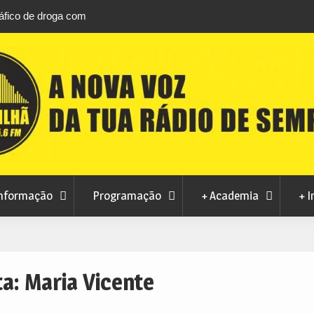
áfico de droga com
Unhais da Serra estreia Sound Sessions na p
fluvial este fim de semana
nformação
Programação
+ Academia
+ I
ta:
Maria Vicente