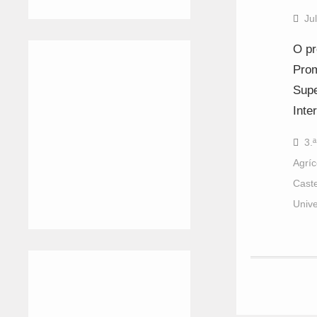
Ju
O pr
Prom
Supe
Inte
3.
Agríc
Caste
Unive