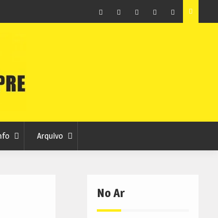
raia
Município de Belmonte alerta para tentativa de fraude
em nome da autarquia
Facebook
Instagram
Twitter
RSS
No
RCC
RCC
Ar
nfo
Arquivo
No Ar