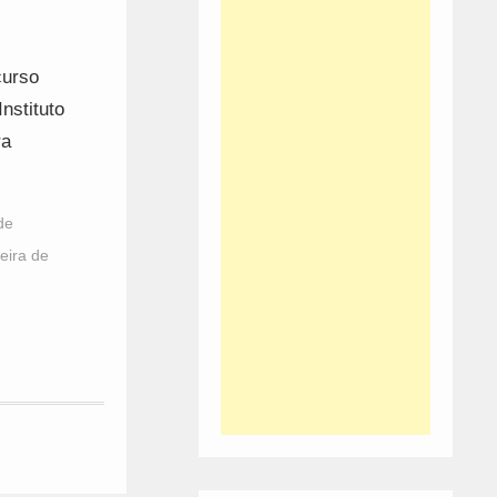
curso
nstituto
ra
de
eira de