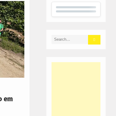
Search
for:
.0 em