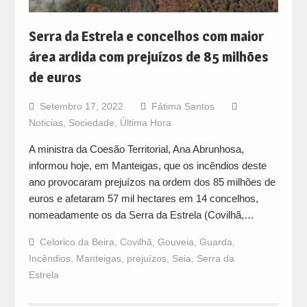
Serra da Estrela e concelhos com maior
área ardida com prejuízos de 85 milhões
de euros
Setembro 17, 2022
Fátima Santos
Noticias
,
Sociedade
,
Última Hora
A ministra da Coesão Territorial, Ana Abrunhosa,
informou hoje, em Manteigas, que os incêndios deste
ano provocaram prejuízos na ordem dos 85 milhões de
euros e afetaram 57 mil hectares em 14 concelhos,
nomeadamente os da Serra da Estrela (Covilhã,…
Celorico da Beira
,
Covilhã
,
Gouveia
,
Guarda
,
Incêndios
,
Manteigas
,
prejuízos
,
Seia
,
Serra da
Estrela