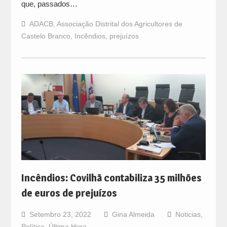
que, passados…
ADACB
,
Associação Distrital dos Agricultores de
Castelo Branco
,
Incêndios
,
prejuízos
Incêndios: Covilhã contabiliza 35 milhões
de euros de prejuízos
Setembro 23, 2022
Gina Almeida
Noticias
,
Política
,
Última Hora