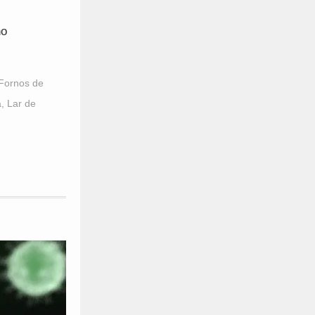
no
Fornos de
a
,
Lar de