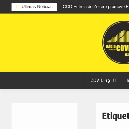
al de Folclore este sábado
Últimas Notícias
CCD Estrela do Zêzere promove Fe
Juventude entre 9 e 15 de agosto
Skip
to
content
COVID-19
I
Etique