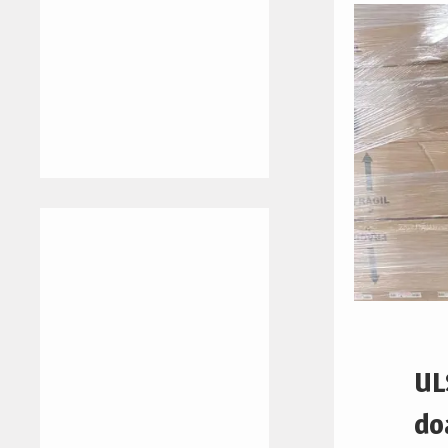
UL
do