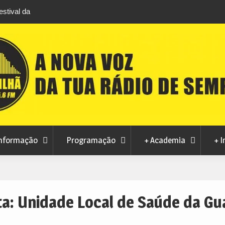
stival da
Feira Terras do Lince prepara futuro após edi
levou milhares de visitantes a Penamacor
nformação
Programação
+ Academia
+ I
ta:
Unidade Local de Saúde da Gu