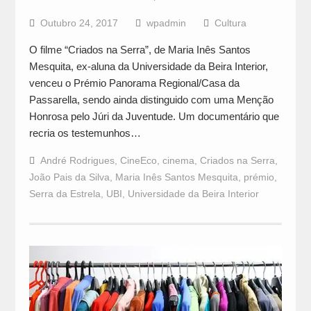
Outubro 24, 2017
wpadmin
Cultura
O filme “Criados na Serra”, de Maria Inês Santos
Mesquita, ex-aluna da Universidade da Beira Interior,
venceu o Prémio Panorama Regional/Casa da
Passarella, sendo ainda distinguido com uma Menção
Honrosa pelo Júri da Juventude. Um documentário que
recria os testemunhos…
André Rodrigues
,
CineEco
,
cinema
,
Criados na Serra
,
João Pais da Silva
,
Maria Inês Santos Mesquita
,
prémio
,
Serra da Estrela
,
UBI
,
Universidade da Beira Interior