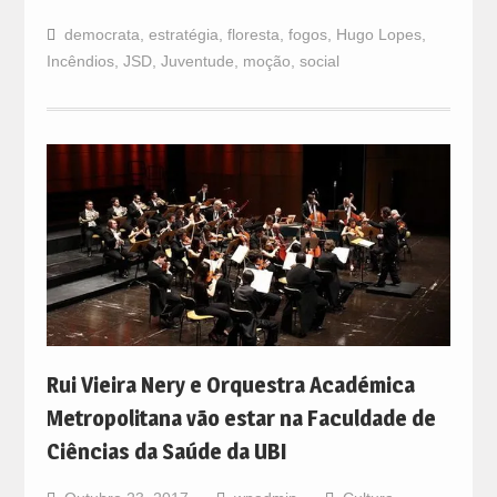
democrata
,
estratégia
,
floresta
,
fogos
,
Hugo Lopes
,
Incêndios
,
JSD
,
Juventude
,
moção
,
social
Rui Vieira Nery e Orquestra Académica
Metropolitana vão estar na Faculdade de
Ciências da Saúde da UBI