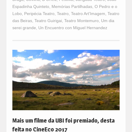
Espadinha Quinteto
,
Memórias Partilhadas
,
O Pedro e o
Lobo
,
Peripécia Teatro
,
Teatro
,
Teatro Art'Imagem
,
Teatro
das Beiras
,
Teatro Guirigai
,
Teatro Montemuro
,
Um dia
serei grande
,
Un Encuentro con Miguel Hernandez
Mais um filme da UBI foi premiado, desta
feita no CineEco 2017