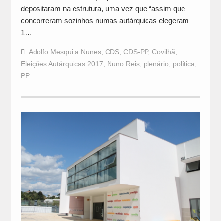
depositaram na estrutura, uma vez que “assim que
concorreram sozinhos numas autárquicas elegeram
1…
Adolfo Mesquita Nunes
,
CDS
,
CDS-PP
,
Covilhã
,
Eleições Autárquicas 2017
,
Nuno Reis
,
plenário
,
política
,
PP