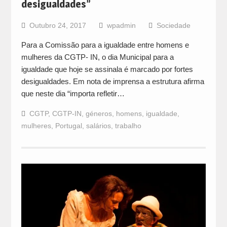
desigualdades”
Outubro 24, 2017
wpadmin
Sociedade
Para a Comissão para a igualdade entre homens e
mulheres da CGTP- IN, o dia Municipal para a
igualdade que hoje se assinala é marcado por fortes
desigualdades. Em nota de imprensa a estrutura afirma
que neste dia “importa refletir…
CGTP
,
CGTP-IN
,
géneros
,
homens
,
igualdade
,
mulheres
,
Portugal
,
salários
,
trabalho