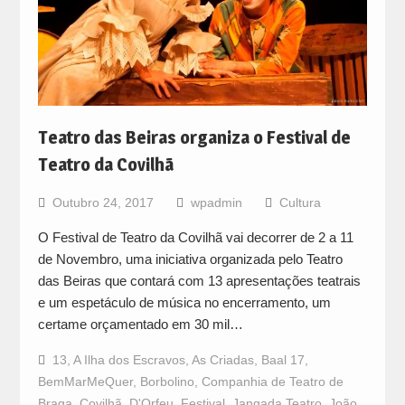
Teatro das Beiras organiza o Festival de
Teatro da Covilhã
Outubro 24, 2017
wpadmin
Cultura
O Festival de Teatro da Covilhã vai decorrer de 2 a 11
de Novembro, uma iniciativa organizada pelo Teatro
das Beiras que contará com 13 apresentações teatrais
e um espetáculo de música no encerramento, um
certame orçamentado em 30 mil…
13
,
A Ilha dos Escravos
,
As Criadas
,
Baal 17
,
BemMarMeQuer
,
Borbolino
,
Companhia de Teatro de
Braga
,
Covilhã
,
D'Orfeu
,
Festival
,
Jangada Teatro
,
João