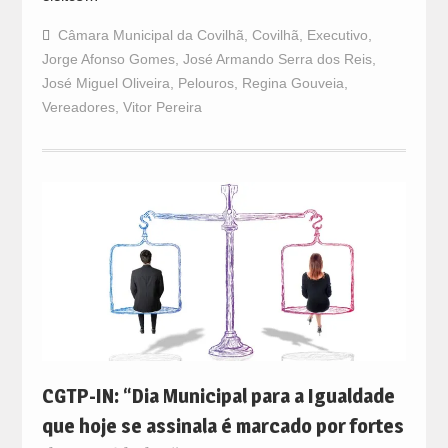
Câmara Municipal da Covilhã
,
Covilhã
,
Executivo
,
Jorge Afonso Gomes
,
José Armando Serra dos Reis
,
José Miguel Oliveira
,
Pelouros
,
Regina Gouveia
,
Vereadores
,
Vitor Pereira
CGTP-IN: “Dia Municipal para a Igualdade
que hoje se assinala é marcado por fortes