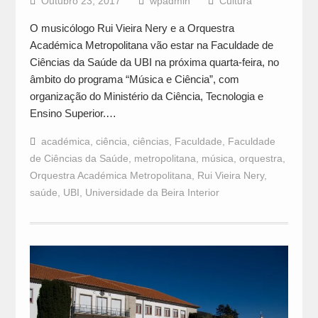
Outubro 23, 2017
wpadmin
Cultura
O musicólogo Rui Vieira Nery e a Orquestra
Académica Metropolitana vão estar na Faculdade de
Ciências da Saúde da UBI na próxima quarta-feira, no
âmbito do programa “Música e Ciência”, com
organização do Ministério da Ciência, Tecnologia e
Ensino Superior.…
académica
,
ciência
,
ciências
,
Faculdade
,
Faculdade
de Ciências da Saúde
,
metropolitana
,
música
,
orquestra
,
Orquestra Académica Metropolitana
,
Rui Vieira Nery
,
saúde
,
UBI
,
Universidade da Beira Interior