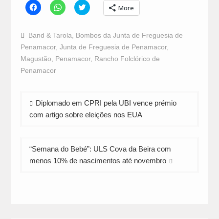
Click
Click
Click
More
to
to
to
share
share
share
on
on
on
Facebook
WhatsApp
Twitter
Band & Tarola
,
Bombos da Junta de Freguesia de
(Opens
(Opens
(Opens
in
in
in
Penamacor
,
Junta de Freguesia de Penamacor
,
new
new
new
window)
window)
window)
Magustão
,
Penamacor
,
Rancho Folclórico de
Penamacor
Navegação
Diplomado em CPRI pela UBI vence prémio
de
com artigo sobre eleições nos EUA
artigos
“Semana do Bebé”: ULS Cova da Beira com
menos 10% de nascimentos até novembro